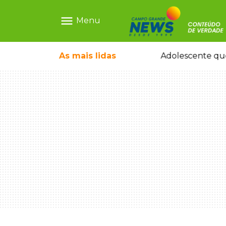
menu
Menu
icleta em caminhão estacionado
As mais
lidas
Adolescente que