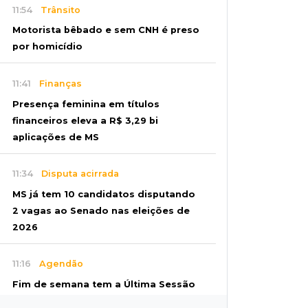
11:54
Trânsito
Motorista bêbado e sem CNH é preso
por homicídio
11:41
Finanças
Presença feminina em títulos
financeiros eleva a R$ 3,29 bi
aplicações de MS
11:34
Disputa acirrada
MS já tem 10 candidatos disputando
2 vagas ao Senado nas eleições de
2026
11:16
Agendão
Fim de semana tem a Última Sessão
de Freud e Festival do Sobá