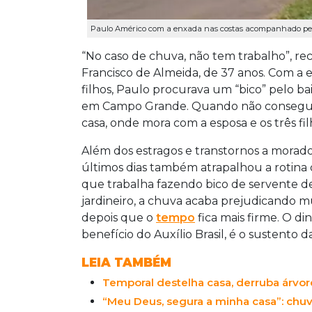
Paulo Américo com a enxada nas costas acompanhado pelo 
“No caso de chuva, não tem trabalho”, re
Francisco de Almeida, de 37 anos. Com a
filhos, Paulo procurava um “bico” pelo ba
em Campo Grande. Quando não consegue s
casa, onde mora com a esposa e os três filho
Além dos estragos e transtornos a morado
últimos dias também atrapalhou a rotina
que trabalha fazendo bico de servente de
jardineiro, a chuva acaba prejudicando m
depois que o
tempo
fica mais firme. O d
benefício do Auxílio Brasil, é o sustento da
LEIA TAMBÉM
Temporal destelha casa, derruba árvor
“Meu Deus, segura a minha casa”: chu