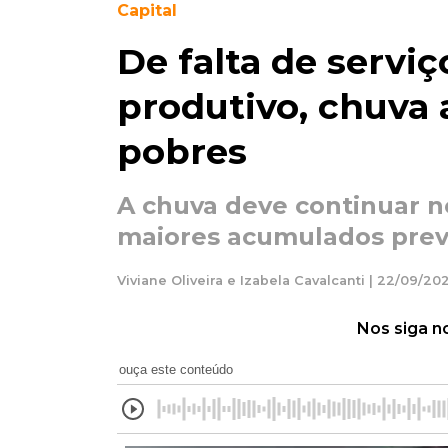
Capital
De falta de servi
produtivo, chuva 
pobres
A chuva deve continuar n
maiores acumulados previ
Viviane Oliveira e Izabela Cavalcanti | 22/09/202
Nos siga n
ouça este conteúdo