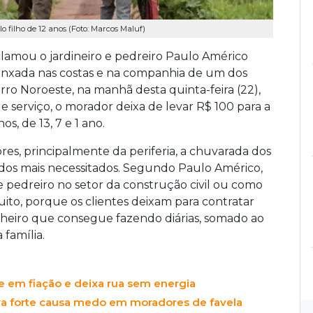
filho de 12 anos (Foto: Marcos Maluf)
clamou o jardineiro e pedreiro Paulo Américo
 enxada nas costas e na companhia de um dos
irro Noroeste, na manhã desta quinta-feira (22),
erviço, o morador deixa de levar R$ 100 para a
s, de 13, 7 e 1 ano.
res, principalmente da periferia, a chuvarada dos
 dos mais necessitados. Segundo Paulo Américo,
 pedreiro no setor da construção civil ou como
uito, porque os clientes deixam para contratar
inheiro que consegue fazendo diárias, somado ao
 família.
e em fiação e deixa rua sem energia
va forte causa medo em moradores de favela