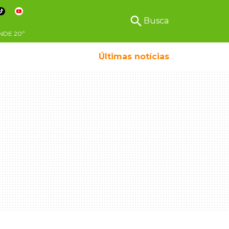
search
Busca
NDE
20º
Últimas notícias