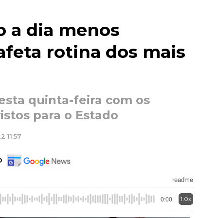
ço a dia menos
afeta rotina dos mais
esta quinta-feira com os
stos para o Estado
2 11:57
o
readme
1.0x
0:00