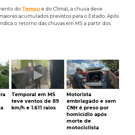
mento do
Tempo
e do Clima), a chuva deve
 maiores acumulados previstos para o Estado. Após
indica o retorno das chuvas em MS a partir dos
ra
Temporal em MS
Motorista
teve ventos de 89
embriagado e sem
sa
km/h e 1.611 raios
CNH é preso por
homicídio após
morte de
motociclista