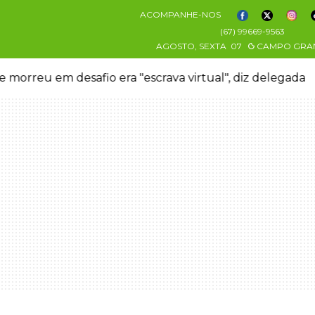
ACOMPANHE-NOS
(67) 99669-9563
AGOSTO, SEXTA
07
CAMPO GRA
 morreu em desafio era "escrava virtual", diz delegada