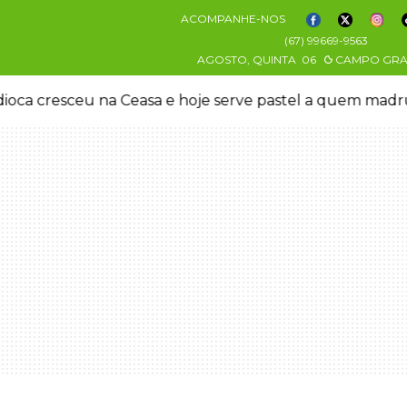
ACOMPANHE-NOS
(67) 99669-9563
AGOSTO, QUINTA
06
CAMPO GR
ve Pix para controlar adolescente antes de induzi-la à 