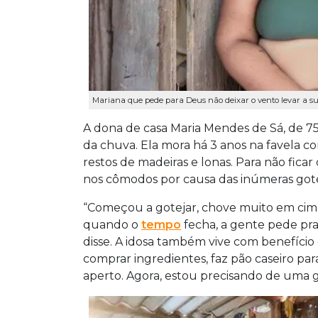
Mariana que pede para Deus não deixar o vento levar a su
A dona de casa Maria Mendes de Sá, de 
da chuva. Ela mora há 3 anos na favela 
restos de madeiras e lonas. Para não fica
nos cômodos por causa das inúmeras gote
“Começou a gotejar, chove muito em cima
quando o
tempo
fecha, a gente pede pra 
disse. A idosa também vive com benefíci
comprar ingredientes, faz pão caseiro pa
aperto. Agora, estou precisando de uma g