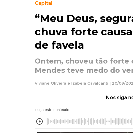
Capital
“Meu Deus, segur
chuva forte caus
de favela
Ontem, choveu tão forte 
Mendes teve medo do vent
Viviane Oliveira e Izabela Cavalcanti | 20/09/20
Nos siga n
ouça este conteúdo