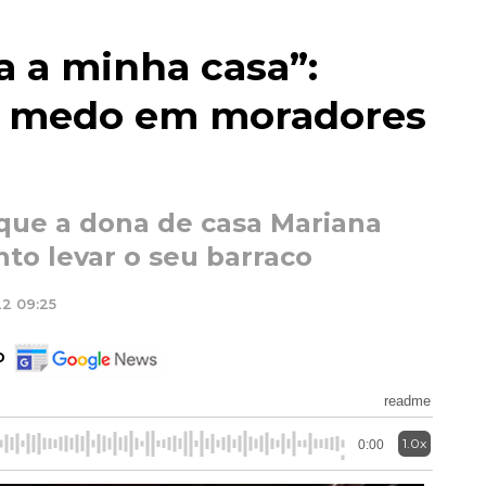
a a minha casa”:
a medo em moradores
que a dona de casa Mariana
o levar o seu barraco
22 09:25
o
readme
1.0x
0:00