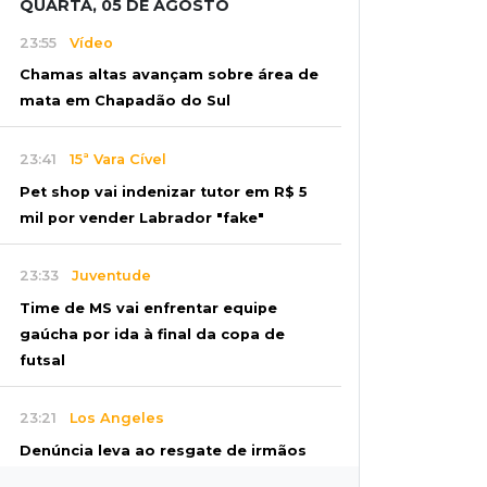
QUARTA, 05 DE AGOSTO
23:55
Vídeo
Chamas altas avançam sobre área de
mata em Chapadão do Sul
23:41
15ª Vara Cível
Pet shop vai indenizar tutor em R$ 5
mil por vender Labrador "fake"
23:33
Juventude
Time de MS vai enfrentar equipe
gaúcha por ida à final da copa de
futsal
23:21
Los Angeles
Denúncia leva ao resgate de irmãos
deixados sozinhos em casa trancada