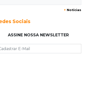
+
Notícias
23:17
Clima
Defesa Civil recomenda atenção em
edes Sociais
MS com formação de ciclone bomba
ASSINE NOSSA NEWSLETTER
23:00
Ideb
Entre escolas com nota divulgada, 3
estaduais lideram o Ensino Médio na
Capital
22:57
Chapadão do Sul
Homem é baleado após apontar
revólver para policiais militares
22:42
Resumão
Palmeiras e Vasco confirmam vagas
nas quartas da Copa do Brasil