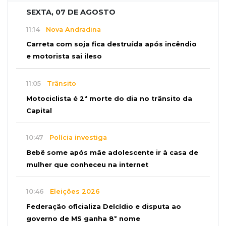
SEXTA, 07 DE AGOSTO
11:14
Nova Andradina
Carreta com soja fica destruída após incêndio
e motorista sai ileso
11:05
Trânsito
Motociclista é 2ª morte do dia no trânsito da
Capital
10:47
Polícia investiga
Bebê some após mãe adolescente ir à casa de
mulher que conheceu na internet
10:46
Eleições 2026
Federação oficializa Delcídio e disputa ao
governo de MS ganha 8º nome