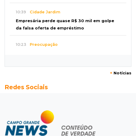
10:39
Cidade Jardim
Empresária perde quase R$ 30 mil em golpe
da falsa oferta de empréstimo
10:23
Preocupação
Anvisa sobe alerta sobre testosterona sem
indicação como risco ao coração
+
Notícias
10:18
Comércio exterior
Redes Sociais
Superávit comercial de MS cresce 17,8% com
alta das exportações
10:13
Arte com a escrita
Concurso de Poesias anuncia vencedores e
premiará os melhores no dia 20