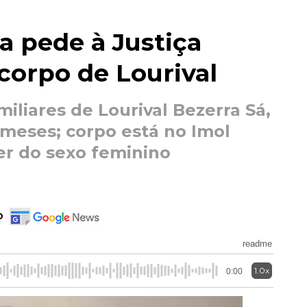
a pede à Justiça
corpo de Lourival
iliares de Lourival Bezerra Sá,
meses; corpo está no Imol
er do sexo feminino
o
readme
1.0x
0:00