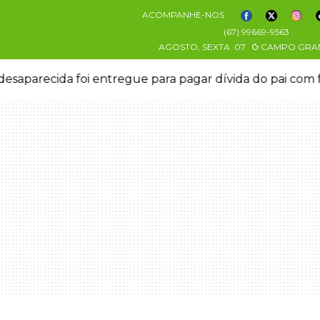
ACOMPANHE-NOS
(67) 99669-9563
AGOSTO, SEXTA
07
CAMPO GRA
esaparecida foi entregue para pagar dívida do pai com 