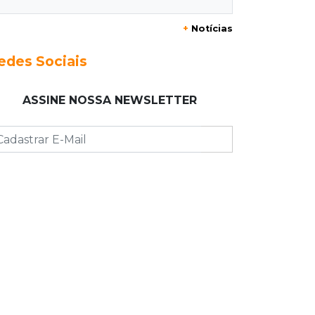
Mulher que deu garrafada após briga
+
Notícias
de trânsito vai ter que pagar R$ 5 mil
edes Sociais
16:15
Operação
Prefeitura firma contrato de R$ 25
ASSINE NOSSA NEWSLETTER
milhões para tapa-buracos na Capital
16:07
Crime em maio
Assassino é preso saindo armado de
padaria no Taveirópolis
15:53
Feriadão
Justiça suspende expediente por
dois dias e só volta na próxima
quarta
15:45
Vídeo