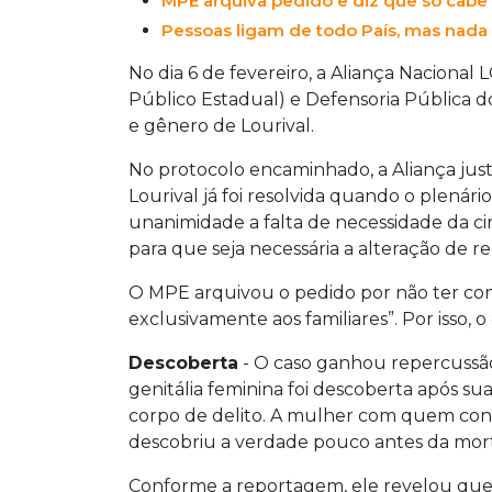
MPE arquiva pedido e diz que só cabe 
Pessoas ligam de todo País, mas nada 
No dia 6 de fevereiro, a Aliança Nacional
Público Estadual) e Defensoria Pública d
e gênero de Lourival.
No protocolo encaminhado, a Aliança jus
Lourival já foi resolvida quando o plenár
unanimidade a falta de necessidade da ci
para que seja necessária a alteração de re
O MPE arquivou o pedido por não ter com
exclusivamente aos familiares”. Por isso, 
Descoberta
- O caso ganhou repercussão
genitália feminina foi descoberta após 
corpo de delito. A mulher com quem con
descobriu a verdade pouco antes da mor
Conforme a reportagem, ele revelou que 