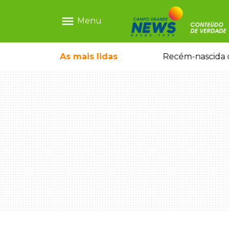
menu
Menu
As mais
lidas
Motorista embriagado e sem CNH é preso por homicídio após morte de motociclista
Recém-nascida d