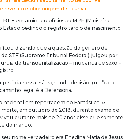
à família decidir sepultamento de Lourival
é revelado sobre origem de Lourival
 LGBTI+ encaminhou ofícios ao MPE (Ministério
o Estado pedindo o registro tardio de nascimento
tificou dizendo que a questão do gênero de
io do STF (Supremo Tribunal Federal) julgou por
rurgia de transgenitalização – mudança de sexo –
gistro.
petêcia nessa esfera, sendo decisão que “cabe
o caminho legal é a Defensoria.
 nacional em reportagem do Fantástico. A
sua morte, em outubro de 2018, durante exame de
viveu durante mais de 20 anos disse que somente
te do marido.
seu nome verdadeiro era Enedina Matia de Jesus,