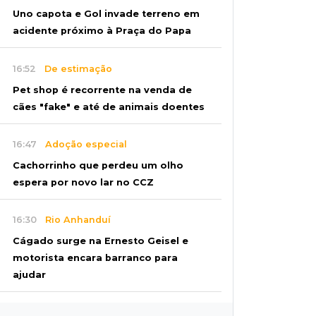
Uno capota e Gol invade terreno em
acidente próximo à Praça do Papa
16:52
De estimação
Pet shop é recorrente na venda de
cães "fake" e até de animais doentes
16:47
Adoção especial
Cachorrinho que perdeu um olho
espera por novo lar no CCZ
16:30
Rio Anhanduí
Cágado surge na Ernesto Geisel e
motorista encara barranco para
ajudar
16:27
Indenização