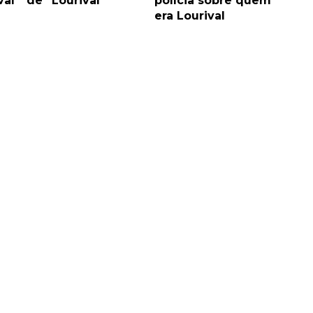
val
de “Lourival”
polícia sobre quem
era Lourival