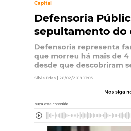
Capital
Defensoria Públic
sepultamento do 
Defensoria representa fam
que morreu há mais de 4 
desde que descobriram s
Silvia Frias | 28/02/2019 13:05
Nos siga n
ouça este conteúdo