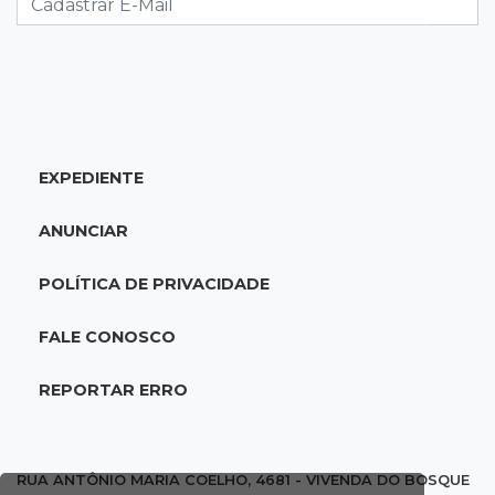
18:46
Futsal de base
Rodada de estreia da Copa Pelezinho soma 35
gols em quatro jogos
EXPEDIENTE
18:28
Concurso 3.042
Mega-Sena sorteia neste domingo prêmio
ANUNCIAR
acumulado em R$ 165 milhões
POLÍTICA DE PRIVACIDADE
18:05
Energia renovável
Produção de biodiesel cresce 32% em MS e
FALE CONOSCO
supera 31 milhões de litros
REPORTAR ERRO
17:44
100º caso
Suspeito de roubo morre ao reagir à
abordagem policial no Noroeste
RUA ANTÔNIO MARIA COELHO, 4681 - VIVENDA DO BOSQUE