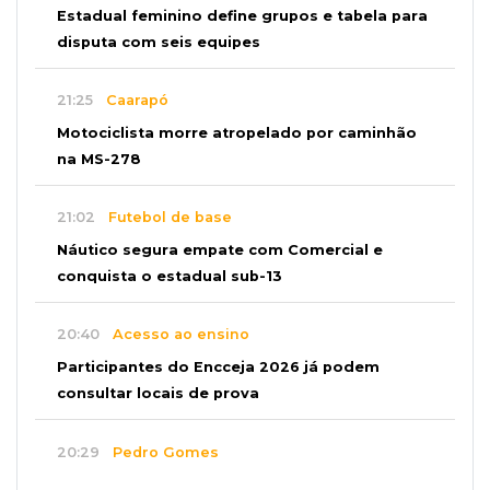
Estadual feminino define grupos e tabela para
disputa com seis equipes
21:25
Caarapó
Motociclista morre atropelado por caminhão
na MS-278
21:02
Futebol de base
Náutico segura empate com Comercial e
conquista o estadual sub-13
20:40
Acesso ao ensino
Participantes do Encceja 2026 já podem
consultar locais de prova
20:29
Pedro Gomes
Jovem morre baleado e suspeita envolve