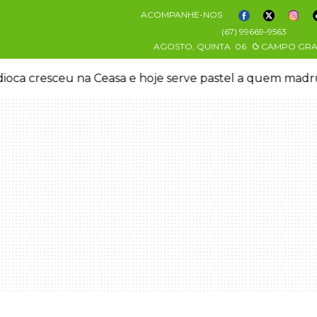
ACOMPANHE-NOS
(67) 99669-9563
AGOSTO, QUINTA
06
CAMPO GR
oca cresceu na Ceasa e hoje serve pastel a quem mad