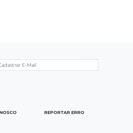
22:26
Eleições 2026
Eleitorado aprova teste da urna, mas
diz que colinha será "fundamental"
22:05
Sidrolândia
Briga termina com homem de 35
anos assassinado a facadas
21:40
Ideb
Escolas municipais lideram notas do
Ensino Fundamental em Campo
Grande
ONOSCO
REPORTAR ERRO
21:28
Futebol
Grêmio e Cruzeiro vencem em casa e
avançam às quartas da Copa do