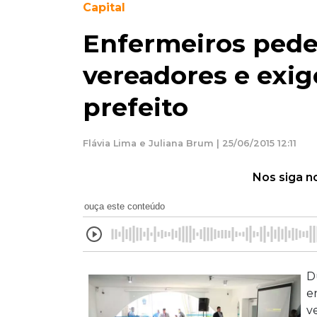
Capital
Enfermeiros ped
vereadores e exi
prefeito
Flávia Lima e Juliana Brum | 25/06/2015 12:11
Nos siga n
ouça este conteúdo
D
e
v