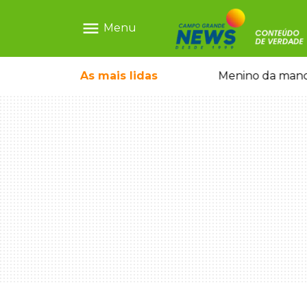
menu
Menu
com show gratuito na Feira Central
As mais
lidas
Menino da mandi