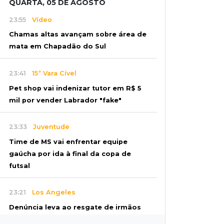
QUARTA, 05 DE AGOSTO
23:55
Vídeo
Chamas altas avançam sobre área de
mata em Chapadão do Sul
23:41
15ª Vara Cível
Pet shop vai indenizar tutor em R$ 5
mil por vender Labrador "fake"
23:33
Juventude
Time de MS vai enfrentar equipe
gaúcha por ida à final da copa de
futsal
23:21
Los Angeles
Denúncia leva ao resgate de irmãos
deixados sozinhos em casa trancada