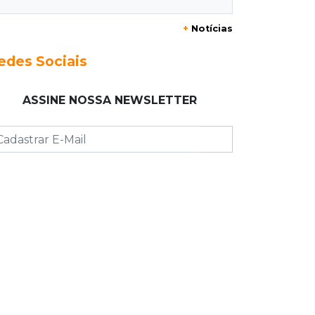
+
Notícias
23:17
Clima
Defesa Civil recomenda atenção em
edes Sociais
MS com formação de ciclone bomba
ASSINE NOSSA NEWSLETTER
23:00
Ideb
Entre escolas com nota divulgada, 3
estaduais lideram o Ensino Médio na
Capital
22:57
Chapadão do Sul
Homem é baleado após apontar
revólver para policiais militares
22:42
Resumão
Palmeiras e Vasco confirmam vagas
nas quartas da Copa do Brasil