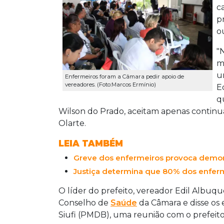
c
p
o
"
m
u
Enfermeiros foram a Câmara pedir apoio de
vereadores. (Foto:Marcos Ermínio)
E
q
Wilson do Prado, aceitam apenas continu
Olarte.
LEIA TAMBÉM
Greve dos enfermeiros provoca demor
Justiça determina que 80% dos enferm
O líder do prefeito, vereador Edil Albu
Conselho de
Saúde
da Câmara e disse os 
Siufi (PMDB), uma reunião com o prefeito 