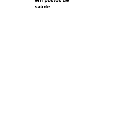
em postos de
saúde