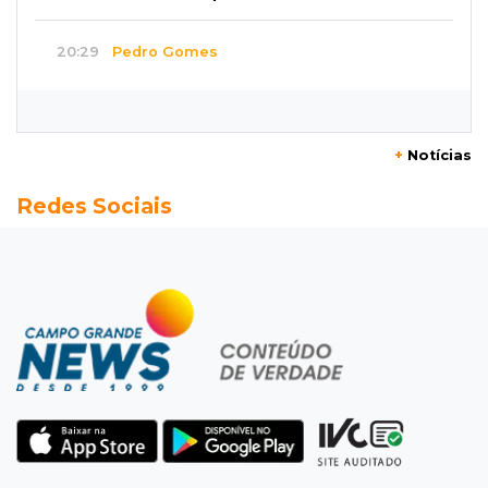
20:29
Pedro Gomes
Jovem morre baleado e suspeita envolve
disputa entre facções rivais
+
Notícias
20:01
Futebol feminino
Redes Sociais
Pantanal treina em Goiânia antes de jogo que
vale acesso inédito à Série A2
19:44
Campeonato Brasileiro
Remo busca empate com Atlético-MG e segue
na zona de rebaixamento
19:27
Caso Ayla
Defesa diz que preso suspeito de sequestro
só emprestou casa a conhecido