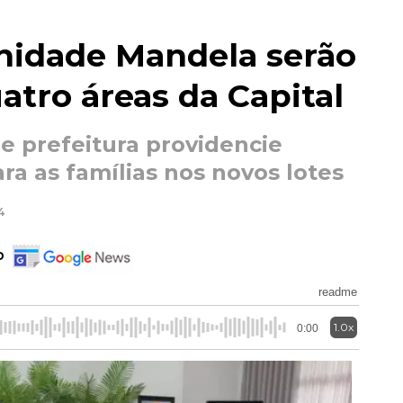
nidade Mandela serão
atro áreas da Capital
ue prefeitura providencie
ara as famílias nos novos lotes
4
o
readme
1.0x
0:00