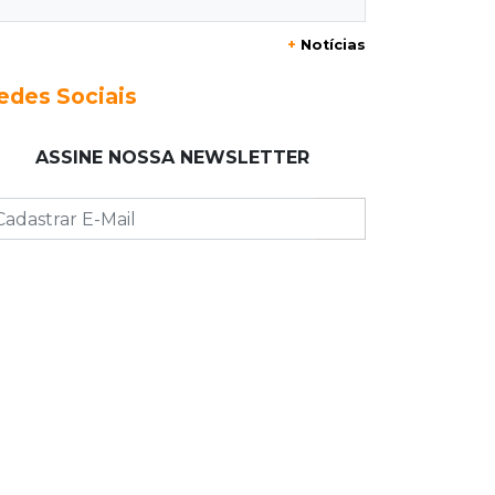
+
Notícias
23:17
Clima
Defesa Civil recomenda atenção em
edes Sociais
MS com formação de ciclone bomba
ASSINE NOSSA NEWSLETTER
23:00
Ideb
Entre escolas com nota divulgada, 3
estaduais lideram o Ensino Médio na
Capital
22:57
Chapadão do Sul
Homem é baleado após apontar
revólver para policiais militares
22:42
Resumão
Palmeiras e Vasco confirmam vagas
nas quartas da Copa do Brasil