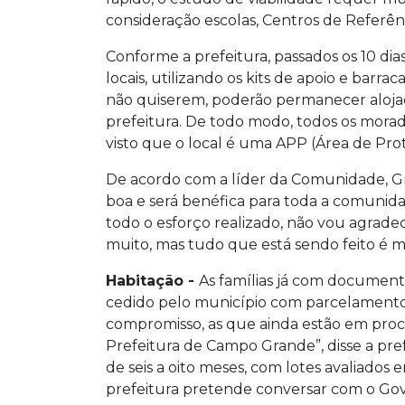
consideração escolas, Centros de Referênc
Conforme a prefeitura, passados os 10 dia
locais, utilizando os kits de apoio e barra
não quiserem, poderão permanecer aloja
prefeitura. De todo modo, todos os mora
visto que o local é uma APP (Área de Pr
De acordo com a líder da Comunidade, Gre
boa e será benéfica para toda a comunida
todo o esforço realizado, não vou agra
muito, mas tudo que está sendo feito é mui
Habitação -
As famílias já com documenta
cedido pelo município com parcelamento a
compromisso, as que ainda estão em proce
Prefeitura de Campo Grande”, disse a pref
de seis a oito meses, com lotes avaliados e
prefeitura pretende conversar com o Gove