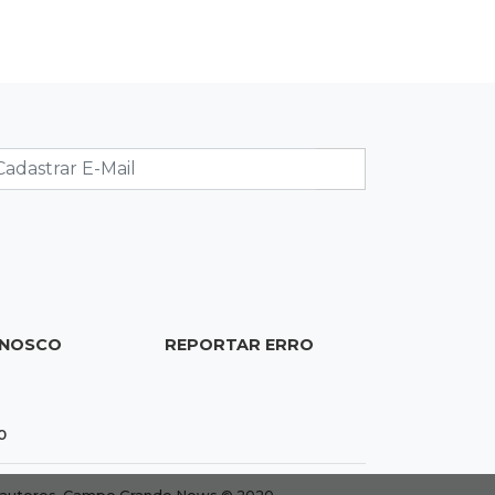
Ex-PM deixa prisão para tratamento
médico 5 meses após ser capturado
19:41
Feminicídio
Júri condena a 25 anos homem que
atropelou esposa em frente aos
filhos
19:20
Selic
Banco Central reduz juros para 14%
ao ano em 4º corte consecutivo
ONOSCO
REPORTAR ERRO
19:05
Pregão
Dólar comercial fecha cotado a R$
0
5,12 com atenção ao cenário externo