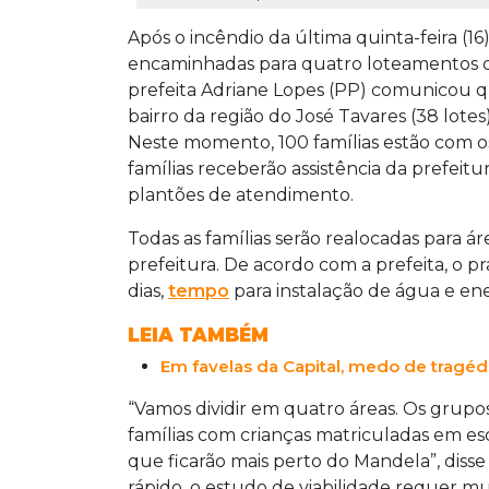
Após o incêndio da última quinta-feira (1
encaminhadas para quatro loteamentos dif
prefeita Adriane Lopes (PP) comunicou 
bairro da região do José Tavares (38 lotes),
Neste momento, 100 famílias estão com 
famílias receberão assistência da prefeitu
plantões de atendimento.
Todas as famílias serão realocadas para á
prefeitura. De acordo com a prefeita, o 
dias,
tempo
para instalação de água e ene
LEIA TAMBÉM
Em favelas da Capital, medo de tragéd
“Vamos dividir em quatro áreas. Os grupos
famílias com crianças matriculadas em es
que ficarão mais perto do Mandela”, diss
rápido, o estudo de viabilidade requer m