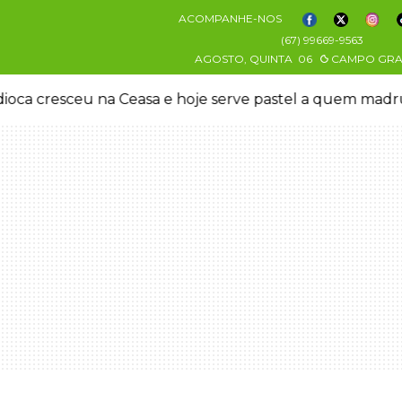
ACOMPANHE-NOS
(67) 99669-9563
AGOSTO, QUINTA
06
CAMPO GR
oca cresceu na Ceasa e hoje serve pastel a quem mad