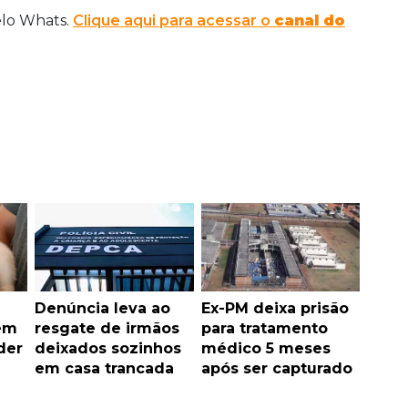
elo Whats.
Clique aqui para acessar o
canal do
Denúncia leva ao
Ex-PM deixa prisão
 em
resgate de irmãos
para tratamento
der
deixados sozinhos
médico 5 meses
em casa trancada
após ser capturado