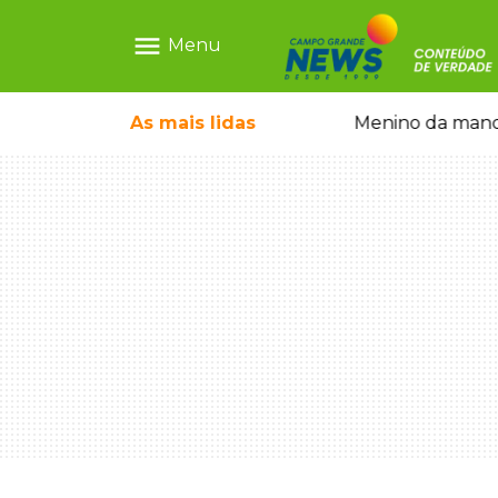
menu
Menu
ãe que não reconhece o filho queimado
As mais
lidas
Menino da mandi