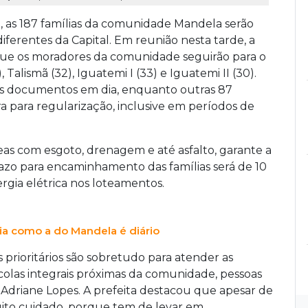
6), as 187 famílias da comunidade Mandela serão
erentes da Capital. Em reunião nesta tarde, a
que os moradores da comunidade seguirão para o
 Talismã (32), Iguatemi I (33) e Iguatemi II (30).
os documentos em dia, enquanto outras 87
ra para regularização, inclusive em períodos de
reas com esgoto, drenagem e até asfalto, garante a
prazo para encaminhamento das famílias será de 10
rgia elétrica nos loteamentos.
ia como a do Mandela é diário
 prioritários são sobretudo para atender as
colas integrais próximas da comunidade, pessoas
e Adriane Lopes. A prefeita destacou que apesar de
uito cuidado, porque tem de levar em