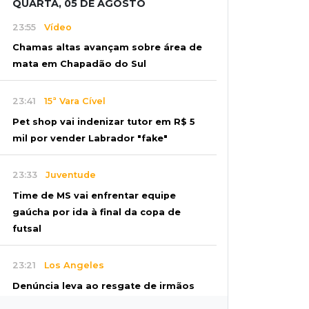
QUARTA, 05 DE AGOSTO
23:55
Vídeo
Chamas altas avançam sobre área de
mata em Chapadão do Sul
23:41
15ª Vara Cível
Pet shop vai indenizar tutor em R$ 5
mil por vender Labrador "fake"
23:33
Juventude
Time de MS vai enfrentar equipe
gaúcha por ida à final da copa de
futsal
23:21
Los Angeles
Denúncia leva ao resgate de irmãos
deixados sozinhos em casa trancada