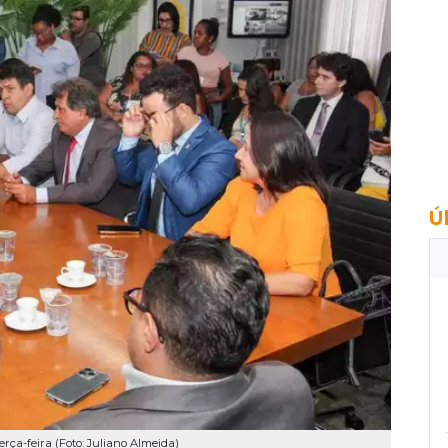
Ú
rça-feira (Foto: Juliano Almeida)