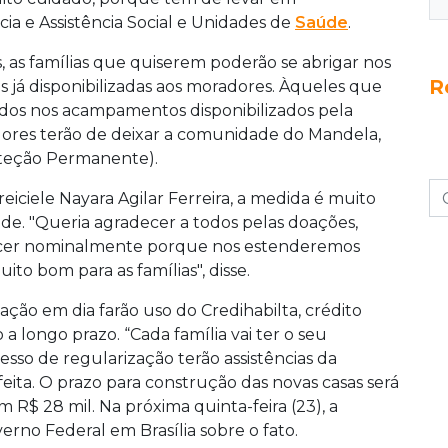
ia e Assistência Social e Unidades de
Saúde
.
s, as famílias que quiserem poderão se abrigar nos
R
cas já disponibilizadas aos moradores. Àqueles que
dos nos acampamentos disponibilizados pela
dores terão de deixar a comunidade do Mandela,
oteção Permanente).
iciele Nayara Agilar Ferreira, a medida é muito
de. "Queria agradecer a todos pelas doações,
decer nominalmente porque nos estenderemos
to bom para as famílias", disse.
ção em dia farão uso do Credihabilta, crédito
 longo prazo. “Cada família vai ter o seu
sso de regularização terão assistências da
eita. O prazo para construção das novas casas será
m R$ 28 mil. Na próxima quinta-feira (23), a
rno Federal em Brasília sobre o fato.