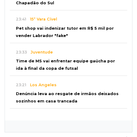
Chapadão do Sul
23:41
15ª Vara Cível
Pet shop vai indenizar tutor em R$ 5 mil por
vender Labrador "fake"
23:33
Juventude
Time de MS vai enfrentar equipe gaúcha por
ida à final da copa de futsal
23:21
Los Angeles
Denúncia leva ao resgate de irmãos deixados
sozinhos em casa trancada
23:17
Clima
Defesa Civil recomenda atenção em MS com
formação de ciclone bomba