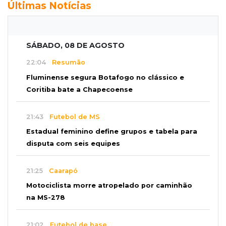
Últimas Notícias
SÁBADO, 08 DE AGOSTO
22:04
Resumão
Fluminense segura Botafogo no clássico e
Coritiba bate a Chapecoense
21:43
Futebol de MS
Estadual feminino define grupos e tabela para
disputa com seis equipes
21:25
Caarapó
Motociclista morre atropelado por caminhão
na MS-278
21:02
Futebol de base