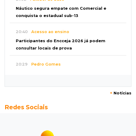
Náutico segura empate com Comercial e
conquista o estadual sub-13
20:40
Acesso ao ensino
Participantes do Encceja 2026 já podem
consultar locais de prova
20:29
Pedro Gomes
Jovem morre baleado e suspeita envolve
disputa entre facções rivais
+
Notícias
20:01
Futebol feminino
Redes Sociais
Pantanal treina em Goiânia antes de jogo que
vale acesso inédito à Série A2
19:44
Campeonato Brasileiro