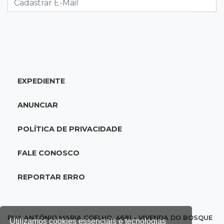
do sol que parece fogo
18:13
Nacional
Alerta em celulares mobiliza buscas por bebê
17:58
Redução
EXPEDIENTE
Pantanal reduz desmatamento em 65% e
Cerrado tem queda de 11,5%
ANUNCIAR
17:45
Em Corumbá
POLÍTICA DE PRIVACIDADE
Ex-vereador preso começa briga durante
banho de sol e leva socos de detento
FALE CONOSCO
17:31
Dourados
REPORTAR ERRO
Vídeo mostra jovem sendo executado com
tiro na cabeça em loja do pai
RUA ANTÔNIO MARIA COELHO, 4681 - VIVENDA DO BOSQUE
Utilizamos cookies essenciais e tecnologias