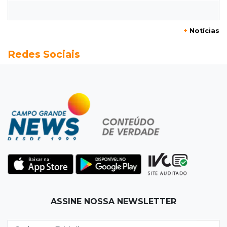
cotado a R$ 5,08
+
Notícias
19:18
95º caso
Redes Sociais
Foragido que se passava por pastor morre
após reagir à abordagem policial
18:51
Certidão
Em MS, uma criança é registrada sem o nome
do pai a cada 2h
18:36
Decisão
Pantanal viaja para Goiás em busca de acesso
inédito à Série A2 feminina
18:33
Registro do céu
ASSINE NOSSA NEWSLETTER
Após chuva, despedida do "sextou" é com pôr