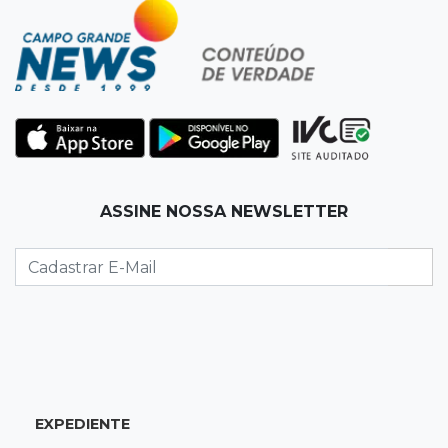
O crescimento descontrolado das big techs
12:55
Ventania
Árvore cai, bloqueia avenida e deixa comércio
sem energia em Campo Grande
12:34
"Foi mal"
ASSINE NOSSA NEWSLETTER
Mulher em situação de rua coloca fogo em
terreno e causa incêndio no Santo Amaro
12:10
Direito
Inteligência Artificial avança na advocacia e
encurta tarefas administrativas
12:08
Decisão judicial
EXPEDIENTE
Justiça manda tirar canil e proíbe treino do