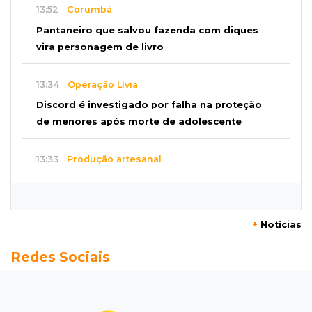
13:52
Corumbá
Pantaneiro que salvou fazenda com diques
vira personagem de livro
13:34
Operação Lívia
Discord é investigado por falha na proteção
de menores após morte de adolescente
13:33
Produção artesanal
MS chega a 25 cachaças registradas e amplia
número de produtores em 67%
+
Notícias
13:12
Fraude eletrônica
Redes Sociais
Idoso tem R$ 39,7 mil retirados da conta em
três transferências misteriosas
13:00
Artigos