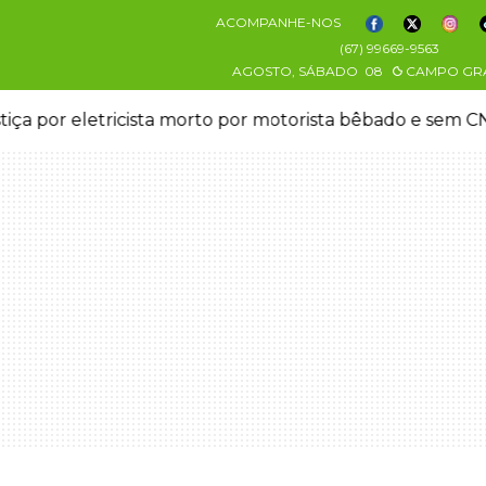
ACOMPANHE-NOS
(67) 99669-9563
AGOSTO, SÁBADO
08
CAMPO GR
stiça por eletricista morto por motorista bêbado e sem 