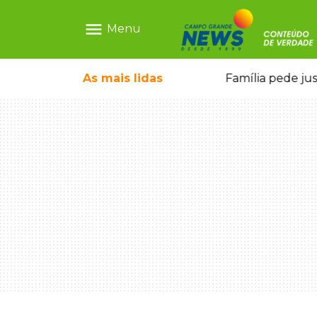
menu
Menu
o pai e morre a caminho do hospital
As mais
lidas
Família pede ju