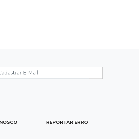
08:18
Pecuária
Rebanho bovino de MS encolhe em
616 mil animais em um ano
08:10
Sabia dessa?
Roupinha no calor pode virar uma
“estufa” e até matar seu cachorro
07:57
Piloto paraplégico
Ele vendeu a casa para virar piloto,
mas pulo na piscina mudou tudo
07:46
Cozinha sobre rodas
ONOSCO
REPORTAR ERRO
É só abrir o porta-malas: Fábio assa
chipa e até “chirros” dentro do carro