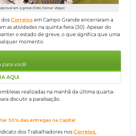
aprovaram a greve (Foto: Osmar Veiga)
o dos
Correios
em Campo Grande encerraram a
m as atividades na quinta-feira (30). Apesar do
manter o estado de greve, o que significa que uma
 qualquer momento.
 para você!
IA AQUI
de encerraram a greve iniciada no dia 29 de
nta-feira, mas mantêm o estado de alerta para
embleias realizadas na manhã da última quarta-
ivado pelo fechamento de dois centros de
ra discutir a paralisação.
rabalhadores, com risco de perda salarial de até
 negociações com a empresa.
tar 30% das entregas na Capital
ndicato dos Trabalhadores nos
Correios
,