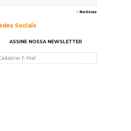
+
Notícias
09:53
Resultado da enquete
Punição de agressores de mulheres
edes Sociais
precisar ser mais severa para 52%
dos leitores
ASSINE NOSSA NEWSLETTER
09:47
Automóvel roubado
Carro atravessa avenida, destrói
garagem e é abandonado após
acidente
09:34
3ª morte em 24 horas
Pedestre morre atropelado durante
a madrugada no Monte Castelo
09:24
Em Alagoas
Atletas de MS intensificam