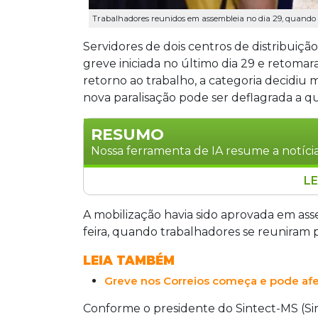
Trabalhadores reunidos em assembleia no dia 29, quando 
Servidores de dois centros de distribuiçã
greve iniciada no último dia 29 e retomara
retorno ao trabalho, a categoria decidiu 
nova paralisação pode ser deflagrada a
RESUMO
Nossa ferramenta de IA resume a notícia
LE
Servidores dos Correios em Campo Gran
abril e retomaram as atividades na qui
A mobilização havia sido aprovada em ass
nova paralisação. O movimento foi mot
feira, quando trabalhadores se reuniram pa
distribuição, que afetará cerca de 80 t
LEIA TAMBÉM
30%. O sindicato aguarda avanços nas
Greve nos Correios começa e pode afe
Conforme o presidente do Sintect-MS (Si