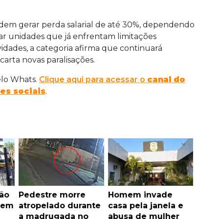
odem gerar perda salarial de até 30%, dependendo
ar unidades que já enfrentam limitações
vidades, a categoria afirma que continuará
rta novas paralisações.
elo Whats.
Clique aqui para acessar o
canal do
es sociais
.
ão
Pedestre morre
Homem invade
l em
atropelado durante
casa pela janela e
a madrugada no
abusa de mulher