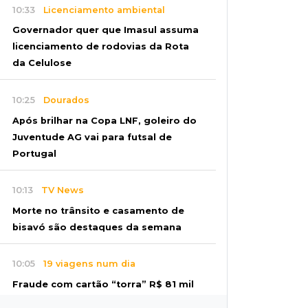
10:33
Licenciamento ambiental
Governador quer que Imasul assuma
licenciamento de rodovias da Rota
da Celulose
10:25
Dourados
Após brilhar na Copa LNF, goleiro do
Juventude AG vai para futsal de
Portugal
10:13
TV News
Morte no trânsito e casamento de
bisavó são destaques da semana
10:05
19 viagens num dia
Fraude com cartão “torra” R$ 81 mil
em comida e transporte