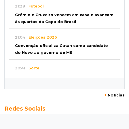
21:28
Futebol
Grêmio e Cruzeiro vencem em casa e avançam
às quartas da Copa do Brasil
21:04
Eleições 2026
Convenção oficializa Catan como candidato
do Novo ao governo de MS
20:41
Sorte
Veja as dezenas de hoje na Dupla Sena,
Lotomania, Super Sete e mais
+
Notícias
20:20
Aviso inusitado
Redes Sociais
Com 11 gatos, morador pede fim do abandono
dos pets em frente de casa