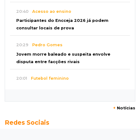
20:40
Acesso ao ensino
Participantes do Encceja 2026 já podem
consultar locais de prova
20:29
Pedro Gomes
Jovem morre baleado e suspeita envolve
disputa entre facções rivais
20:01
Futebol feminino
Pantanal treina em Goiânia antes de jogo que
vale acesso inédito à Série A2
+
Notícias
19:44
Campeonato Brasileiro
Redes Sociais
Remo busca empate com Atlético-MG e segue
na zona de rebaixamento