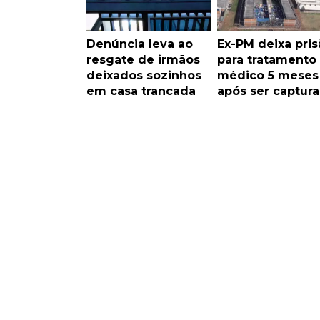
Denúncia leva ao
Ex-PM deixa pris
resgate de irmãos
para tratamento
deixados sozinhos
médico 5 meses
em casa trancada
após ser captur