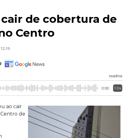
air de cobertura de
 no Centro
12:19
o
readme
1.0x
0:00
u ao cair
 Centro de
m