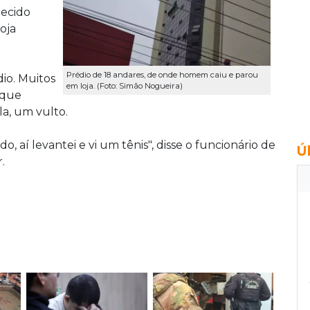
hecido
oja
Prédio de 18 andares, de onde homem caiu e parou
dio. Muitos
em loja. (Foto: Simão Nogueira)
 que
la, um vulto.
, aí levantei e vi um tênis", disse o funcionário de
Ú
.