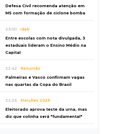
Defesa Civil recomenda atenção em
MS com formação de ciclone bomba
23:00
Ideb
Entre escolas com nota divulgada, 3
estaduais lideram o Ensino Médio na
Capital
22:42
Resumão
Palmeiras e Vasco confirmam vagas
nas quartas da Copa do Brasil
22:26
Eleições 2026
Eleitorado aprova teste da urna, mas
diz que colinha será "fundamental"
22:05
Sidrolândia