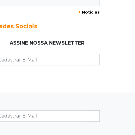
Briga termina com homem de 35
+
Notícias
anos assassinado a facadas
edes Sociais
21:40
Ideb
Escolas municipais lideram notas do
ASSINE NOSSA NEWSLETTER
Ensino Fundamental em Campo
Grande
21:28
Futebol
Grêmio e Cruzeiro vencem em casa e
avançam às quartas da Copa do
Brasil
21:04
Eleições 2026
Convenção oficializa Catan como
candidato do Novo ao governo de
MS