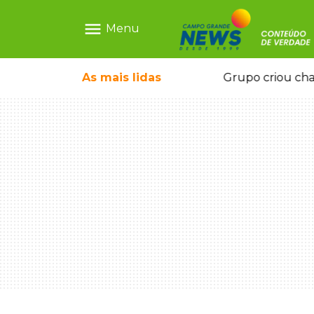
menu
Menu
icape deixou 4 mortos e 8 feridos
As mais
lidas
Grupo criou cha