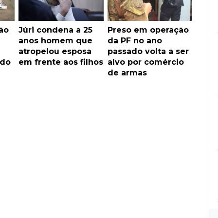
ão
Júri condena a 25
Preso em operação
anos homem que
da PF no ano
atropelou esposa
passado volta a ser
ado
em frente aos filhos
alvo por comércio
de armas