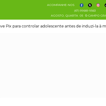
ACOMPANHE-NOS
(67) 99669-9563
AGOSTO, QUARTA
05
CAMPO GR
ve Pix para controlar adolescente antes de induzi-la à 