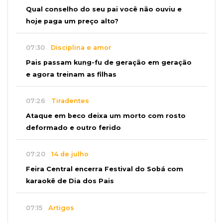
Qual conselho do seu pai você não ouviu e
hoje paga um preço alto?
07:30
Disciplina e amor
Pais passam kung-fu de geração em geração
e agora treinam as filhas
07:26
Tiradentes
Ataque em beco deixa um morto com rosto
deformado e outro ferido
07:20
14 de julho
Feira Central encerra Festival do Sobá com
karaokê de Dia dos Pais
07:15
Artigos
A esperança não pode morrer