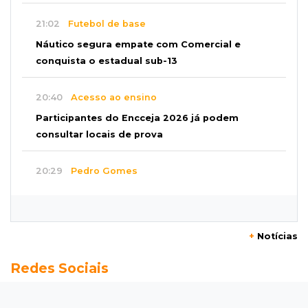
21:02
Futebol de base
Náutico segura empate com Comercial e
conquista o estadual sub-13
20:40
Acesso ao ensino
Participantes do Encceja 2026 já podem
consultar locais de prova
20:29
Pedro Gomes
Jovem morre baleado e suspeita envolve
disputa entre facções rivais
+
Notícias
20:01
Futebol feminino
Redes Sociais
Pantanal treina em Goiânia antes de jogo que
vale acesso inédito à Série A2