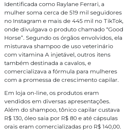
mil seguidores no Instagram foi detida
Identificada como Raylane Ferrari, a
em Campo Grande após ser flagrada
mulher soma cerca de 519 mil seguidores
vendendo produtos veterinários como
no Instagram e mais de 445 mil no TikTok,
cosméticos capilares. Raylane Ferrari
onde divulgava o produto chamado “Good
misturava shampoo para cavalos com
Horse”. Segundo os órgãos envolvidos, ela
vitamina A injetável e vendia a fórmula
chamada "Good Horse" prometendo
misturava shampoo de uso veterinário
crescimento capilar. A ação envolveu
com vitamina A injetável, outros itens
Decon, Procon, Mapa e CRMV-MS.
também destinada a cavalos, e
Materiais foram apreendidos para análise.
comercializava a fórmula para mulheres
com a promessa de crescimento capilar.
Em loja on-line, os produtos eram
vendidos em diversas apresentações.
Além do shampoo, tônico capilar custava
R$ 130, óleo saia por R$ 80 e até cápsulas
orais eram comercializadas pro R$ 140,00.