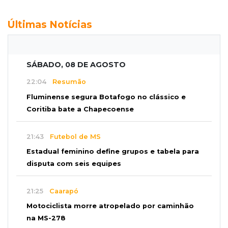
Últimas Notícias
SÁBADO, 08 DE AGOSTO
22:04
Resumão
Fluminense segura Botafogo no clássico e
Coritiba bate a Chapecoense
21:43
Futebol de MS
Estadual feminino define grupos e tabela para
disputa com seis equipes
21:25
Caarapó
Motociclista morre atropelado por caminhão
na MS-278