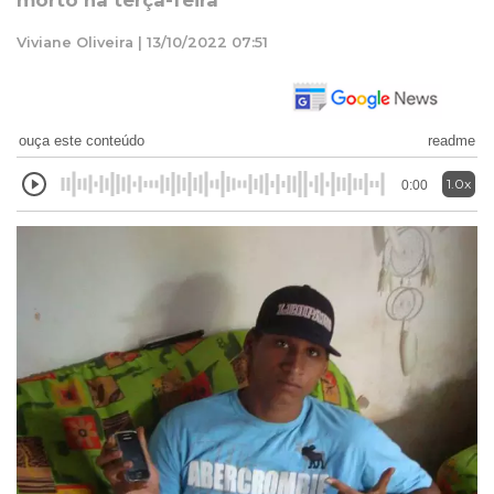
morto na terça-feira
Viviane Oliveira | 13/10/2022 07:51
ouça este conteúdo
readme
1.0x
0:00