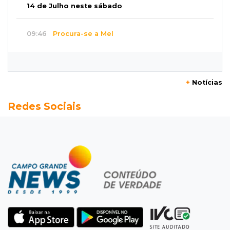
14 de Julho neste sábado
09:46
Procura-se a Mel
Gatinha arisca desapareceu há 3 dias bairro
Vilas Boas e tutora pede ajuda
+
Notícias
09:33
Tráfico na fronteira
Redes Sociais
Juiz decreta preventiva de pai e filho flagrados
com 420 quilos de cocaína
09:23
Dominguinho
Artesanato de MS entra em nova etapa da
turnê de João Gomes
09:15
Atenção
Eventos interditam ruas de Campo Grande
nesta sexta-feira