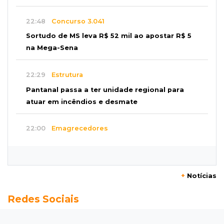
22:48
Concurso 3.041
Sortudo de MS leva R$ 52 mil ao apostar R$ 5
na Mega-Sena
22:29
Estrutura
Pantanal passa a ter unidade regional para
atuar em incêndios e desmate
22:00
Emagrecedores
MS lidera procura digital por canetas
paraguaias sem registro
+
Notícias
21:41
Nova Alvorada do Sul
Redes Sociais
Granizo danifica telhados e plantações
durante temporal no interior