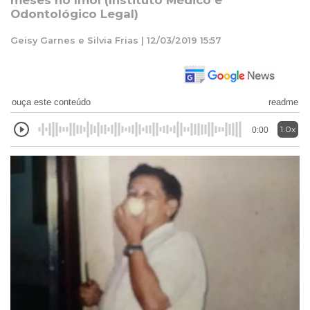
meses no Imol (Instituto Médico e
Odontológico Legal)
Geisy Garnes e Silvia Frias | 12/03/2019 15:57
ouça este conteúdo
readme
1.0x
0:00