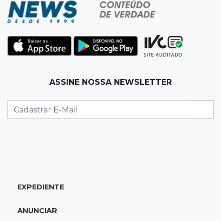
07:33
Agenda
Riedel vai a Brasília para reunião no Ministério
do Meio Ambiente
07:30
Post Patrocinado
ASSINE NOSSA NEWSLETTER
Indústria da construção impulsiona MS e abre
espaço para mulheres
07:27
Propostas
Saúde cria grupo para identificar gargalos na
regulação do SUS em MS
07:15
Dourados
EXPEDIENTE
Júri condena homem a 49 anos de prisão por
atirar na ex e matar o amigo dela
ANUNCIAR