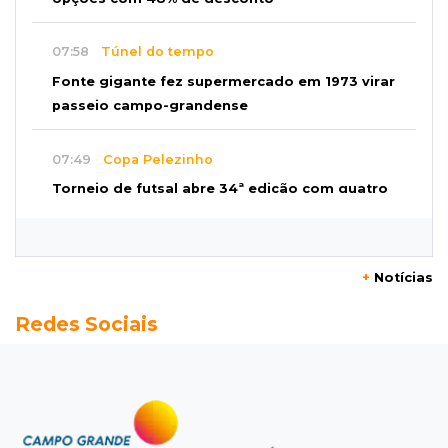
07:58
Túnel do tempo
Fonte gigante fez supermercado em 1973 virar
passeio campo-grandense
07:49
Copa Pelezinho
Torneio de futsal abre 34ª edição com quatro
jogos neste sábado
07:48
Pele Vermelha, Corona, Valley...
+
Notícias
Muita gente já passou a madrugada dentro da
Redes Sociais
imaginação de Scalise
07:45
José Marques
Agosto no Bosque reúne esporte, cultura e
prêmios