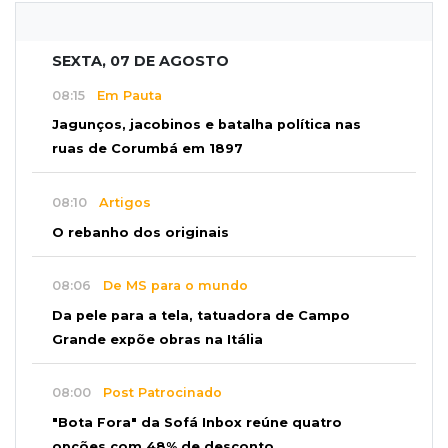
SEXTA, 07 DE AGOSTO
08:15
Em Pauta
Jagunços, jacobinos e batalha política nas
ruas de Corumbá em 1897
08:10
Artigos
O rebanho dos originais
08:06
De MS para o mundo
Da pele para a tela, tatuadora de Campo
Grande expõe obras na Itália
08:00
Post Patrocinado
"Bota Fora" da Sofá Inbox reúne quatro
opções com 48% de desconto