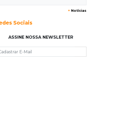
CNH
+
Notícias
17:01
Transferidos
edes Sociais
Mandantes de mortes em guerra de
facções vão para presídio federal
ASSINE NOSSA NEWSLETTER
17:00
Vila Sobrinho
Uno capota e Gol invade terreno em
acidente próximo à Praça do Papa
16:52
De estimação
Pet shop é recorrente na venda de
cães "fake" e até de animais doentes
16:47
Adoção especial
Cachorrinho que perdeu um olho
espera por novo lar no CCZ