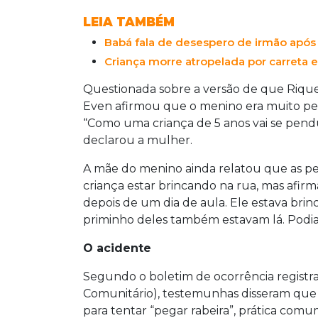
e desconhecer a aproximação das crian
LEIA TAMBÉM
Babá fala de desespero de irmão após
Criança morre atropelada por carreta
Questionada sobre a versão de que Rique
Even afirmou que o menino era muito peq
“Como uma criança de 5 anos vai se pe
declarou a mulher.
A mãe do menino ainda relatou que as pes
criança estar brincando na rua, mas afir
depois de um dia de aula. Ele estava bri
priminho deles também estavam lá. Podia s
O acidente
Segundo o boletim de ocorrência regist
Comunitário), testemunhas disseram que v
para tentar “pegar rabeira”, prática comu