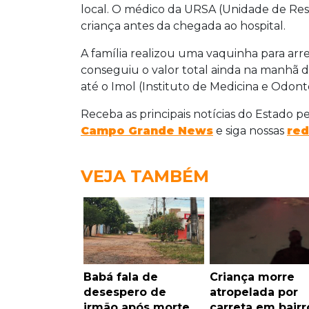
local. O médico da URSA (Unidade de Res
criança antes da chegada ao hospital.
A família realizou uma vaquinha para ar
conseguiu o valor total ainda na manhã des
até o Imol (Instituto de Medicina e Odont
Receba as principais notícias do Estado p
Campo Grande News
e siga nossas
red
VEJA TAMBÉM
Babá fala de
Criança morre
desespero de
atropelada por
irmão após morte
carreta em bairr