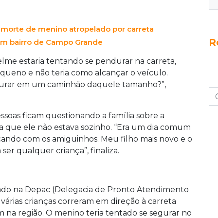
ças.
 morte de menino atropelado por carreta
R
 em bairro de Campo Grande
lme estaria tentando se pendurar na carreta,
ueno e não teria como alcançar o veículo.
ndurar em um caminhão daquele tamanho?”,
soas ficam questionando a família sobre a
ma que ele não estava sozinho. “Era um dia comum
ncando com os amiguinhos. Meu filho mais novo e o
er qualquer criança”, finaliza.
rado na Depac (Delegacia de Pronto Atendimento
árias crianças correram em direção à carreta
m na região. O menino teria tentado se segurar no