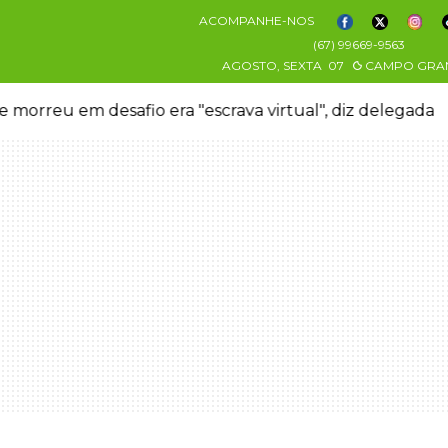
ACOMPANHE-NOS
(67) 99669-9563
AGOSTO, SEXTA
07
CAMPO GRA
 morreu em desafio era "escrava virtual", diz delegada