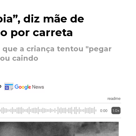
pia”, diz mãe de
o por carreta
 que a criança tentou "pegar
bou caindo
o
readme
1.0x
0:00