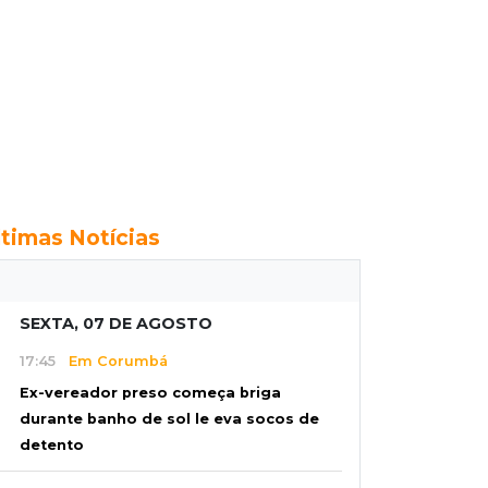
ltimas Notícias
SEXTA, 07 DE AGOSTO
17:45
Em Corumbá
Ex-vereador preso começa briga
durante banho de sol le eva socos de
detento