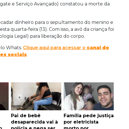
gate e Serviço Avançado) constatou a morte da
recadar dinheiro para o sepultamento do menino e
ta quarta-feira (13). Com isso, a avó da criança foi
ologia Legal) para liberação do corpo.
elo Whats.
Clique aqui para acessar o
canal do
es sociais
.
Pai de bebê
Família pede justiça
desaparecida vai à
por eletricista
o
polícia e nega ser
morto por