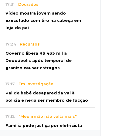
17:31
Dourados
Vídeo mostra jovem sendo
executado com tiro na cabeça em
loja do pai
17:24
Recursos
Governo libera R$ 433 mil a
Deodápolis após temporal de
granizo causar estragos
17:17
Em investigação
Pai de bebê desaparecida vai à
polícia e nega ser membro de facção
17:12
"Meu irmão não volta mais"
Família pede justiça por eletricista
morto por motorista bêbado e sem