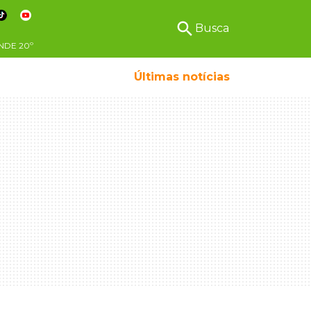
search
Busca
NDE
20º
Últimas notícias