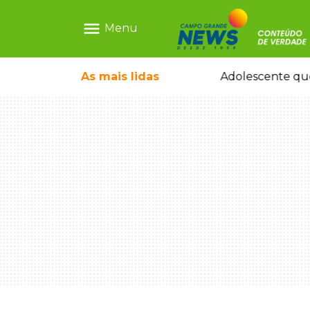
menu
Menu
pode ganhar dia oficial em MS
As mais
lidas
Adolescente que