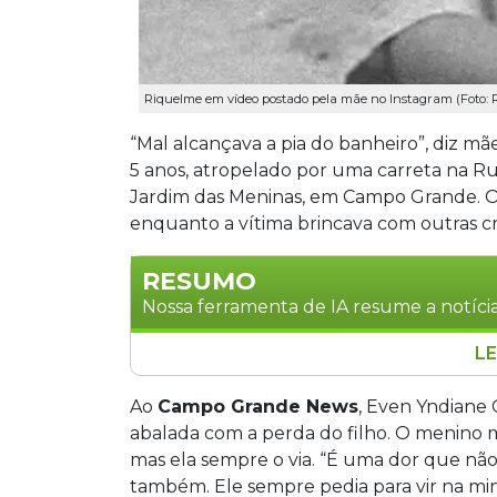
Riquelme em vídeo postado pela mãe no Instagram (Foto:
“Mal alcançava a pia do banheiro”, diz 
5 anos, atropelado por uma carreta na Ru
Jardim das Meninas, em Campo Grande. O a
enquanto a vítima brincava com outras cr
RESUMO
Nossa ferramenta de IA resume a notícia
LE
Riquelme Asaphe Gonçalves do Nascim
carreta em Campo Grande na noite de t
Ao
Campo Grande News
, Even Yndiane
crianças. Testemunhas relataram que 
abalada com a perda do filho. O menino 
prática conhecida como "pegar rabeira"
mas ela sempre o via. “É uma dor que nã
era pequeno demais para alcançar o c
também. Ele sempre pedia para vir na min