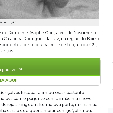
 Reprodução)
mãe de Riquelme Asaphe Gonçalves do Nascimento,
a Castorina Rodrigues da Luz, na região do Bairro
cidente aconteceu na noite de terça-feira (12),
ianças.
 para você!
IA AQUI
ento, de 5 anos, morreu atropelado por uma
erça-feira (12), enquanto brincava com outras
 Gonçalves Escobar afirmou estar bastante
o menino tentou se pendurar no veículo,
morava com o pai junto com o irmão mais novo,
. A mãe contestou a versão, dizendo que o filho
o desejo a ninguém. Eu morava perto, minha mãe
aminhão. O motorista afirmou trafegar devagar
ha casa e que queria morar comigo”, afirmou.