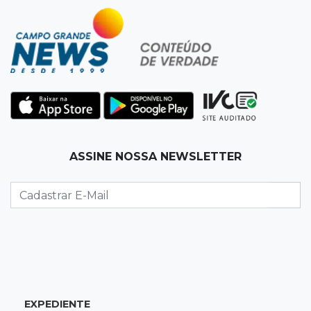
Inteligência Artificial avança na advocacia e
encurta tarefas administrativas
12:08
Decisão judicial
Justiça manda tirar canil e proíbe treino do
Choque ao lado de condomínio
11:56
Esquecidos
ASSINE NOSSA NEWSLETTER
Primeiro corpo do “cemitério de Nando”
nunca teve nome
11:48
Nova Alvorada do Sul
Vereadora é acusada de insinuar em vídeo
que prefeito agride mulheres
11:31
Paradeiro incerto
EXPEDIENTE
Mãe narra emboscada e diz ter sido amarrada