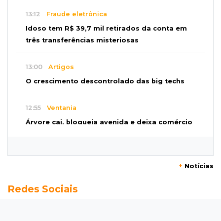
13:12
Fraude eletrônica
Idoso tem R$ 39,7 mil retirados da conta em
três transferências misteriosas
13:00
Artigos
O crescimento descontrolado das big techs
12:55
Ventania
Árvore cai, bloqueia avenida e deixa comércio
sem energia em Campo Grande
12:34
"Foi mal"
+
Notícias
Mulher em situação de rua coloca fogo em
Redes Sociais
terreno e causa incêndio no Santo Amaro
12:10
Direito