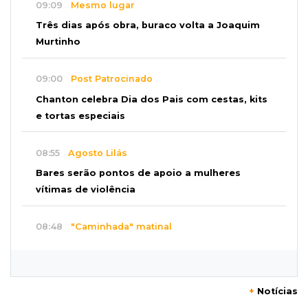
09:09
Mesmo lugar
Três dias após obra, buraco volta a Joaquim
Murtinho
09:00
Post Patrocinado
Chanton celebra Dia dos Pais com cestas, kits
e tortas especiais
08:55
Agosto Lilás
Bares serão pontos de apoio a mulheres
vítimas de violência
08:48
"Caminhada" matinal
Jiboia “passeia” entre flores de ipê e chama
atenção no Parque dos Poderes
+
Notícias
08:37
Eleições 2026