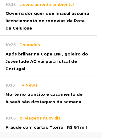
10:33
Licenciamento ambiental
Governador quer que Imasul assuma
licenciamento de rodovias da Rota
da Celulose
10:25
Dourados
Após brilhar na Copa LNF, goleiro do
Juventude AG vai para futsal de
Portugal
10:13
TV News
Morte no trânsito e casamento de
bisavó são destaques da semana
10:05
19 viagens num dia
Fraude com cartão “torra” R$ 81 mil
em comida e transporte