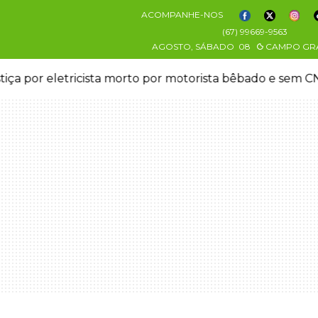
ACOMPANHE-NOS
(67) 99669-9563
AGOSTO, SÁBADO
08
CAMPO GR
stiça por eletricista morto por motorista bêbado e sem 