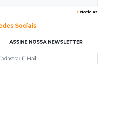
+
Notícias
09:53
Resultado da enquete
Punição de agressores de mulheres
edes Sociais
precisar ser mais severa para 52%
dos leitores
ASSINE NOSSA NEWSLETTER
09:47
Automóvel roubado
Carro atravessa avenida, destrói
garagem e é abandonado após
acidente
09:34
3ª morte em 24 horas
Pedestre morre atropelado durante
a madrugada no Monte Castelo
09:24
Em Alagoas
Atletas de MS intensificam