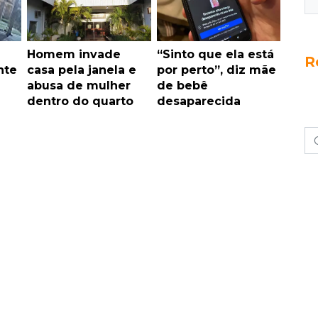
Homem invade
“Sinto que ela está
R
nte
casa pela janela e
por perto”, diz mãe
abusa de mulher
de bebê
dentro do quarto
desaparecida