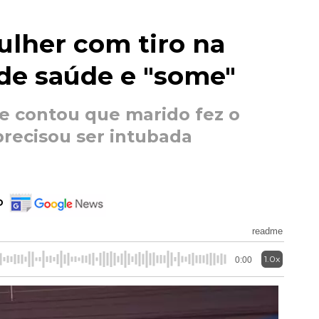
ulher com tiro na
de saúde e "some"
 e contou que marido fez o
precisou ser intubada
o
readme
1.0x
0:00