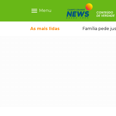
menu
Menu
o pai e morre a caminho do hospital
As mais
lidas
Família pede ju