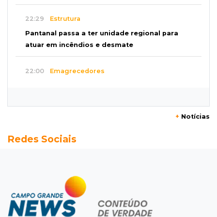
22:29
Estrutura
Pantanal passa a ter unidade regional para
atuar em incêndios e desmate
22:00
Emagrecedores
MS lidera procura digital por canetas
paraguaias sem registro
+
Notícias
21:41
Nova Alvorada do Sul
Redes Sociais
Granizo danifica telhados e plantações
durante temporal no interior
21:22
Agregado
Inter perde para o Corinthians mas avança às
quartas da Copa do Brasil