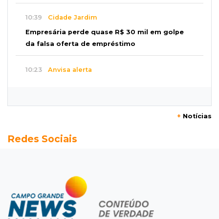
10:39
Cidade Jardim
Empresária perde quase R$ 30 mil em golpe
da falsa oferta de empréstimo
10:23
Anvisa alerta
Uso de testosterona sem indicação pode
causar acne e problemas no coração
+
Notícias
10:18
Comércio exterior
Redes Sociais
Superávit comercial de MS cresce 17,8% com
alta das exportações
10:13
Arte com a escrita
Concurso de Poesias anuncia vencedores e
premiará os melhores no dia 20