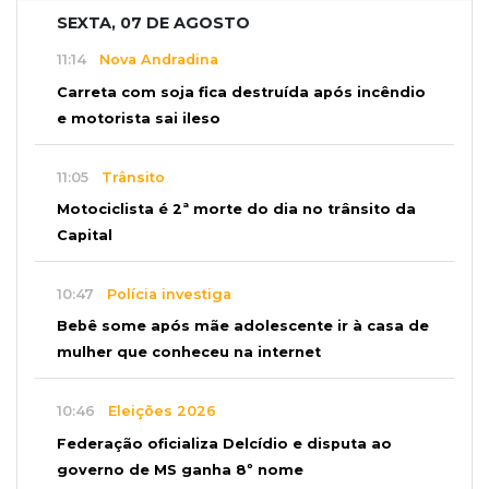
SEXTA, 07 DE AGOSTO
11:14
Nova Andradina
Carreta com soja fica destruída após incêndio
e motorista sai ileso
11:05
Trânsito
Motociclista é 2ª morte do dia no trânsito da
Capital
10:47
Polícia investiga
Bebê some após mãe adolescente ir à casa de
mulher que conheceu na internet
10:46
Eleições 2026
Federação oficializa Delcídio e disputa ao
governo de MS ganha 8º nome