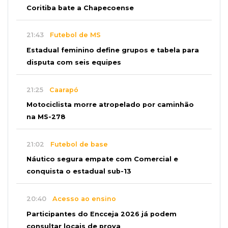
Coritiba bate a Chapecoense
21:43
Futebol de MS
Estadual feminino define grupos e tabela para
disputa com seis equipes
21:25
Caarapó
Motociclista morre atropelado por caminhão
na MS-278
21:02
Futebol de base
Náutico segura empate com Comercial e
conquista o estadual sub-13
20:40
Acesso ao ensino
Participantes do Encceja 2026 já podem
consultar locais de prova