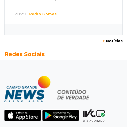
20:29
Pedro Gomes
Jovem morre baleado e suspeita envolve
disputa entre facções rivais
+
Notícias
20:01
Futebol feminino
Redes Sociais
Pantanal treina em Goiânia antes de jogo que
vale acesso inédito à Série A2
19:44
Campeonato Brasileiro
Remo busca empate com Atlético-MG e segue
na zona de rebaixamento
19:27
Caso Ayla
Defesa diz que preso suspeito de sequestro
só emprestou casa a conhecido