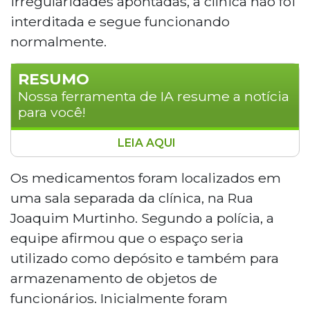
irregularidades apontadas, a clínica não foi
interditada e segue funcionando
normalmente.
RESUMO
Nossa ferramenta de IA resume a notícia
para você!
LEIA AQUI
A farmacêutica responsável técnica da
Clínica Canela, especializada em
Os medicamentos foram localizados em
emagrecimento, foi conduzida à
uma sala separada da clínica, na Rua
delegacia em Campo Grande após
Joaquim Murtinho. Segundo a polícia, a
fiscalização encontrar 484 frascos de
equipe afirmou que o espaço seria
medicamentos vencidos misturados a
utilizado como depósito e também para
produtos dentro da validade. A operação,
realizada por Procon, Vigilância Sanitária,
armazenamento de objetos de
Decon e CRM-MS, também identificou
funcionários. Inicialmente foram
irregularidades como medicamentos