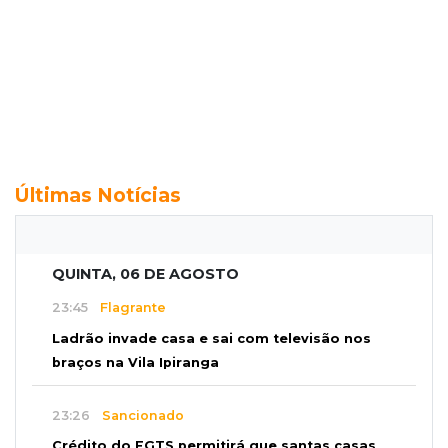
Últimas Notícias
QUINTA, 06 DE AGOSTO
23:45
Flagrante
Ladrão invade casa e sai com televisão nos
braços na Vila Ipiranga
23:26
Sancionado
Crédito do FGTS permitirá que santas casas