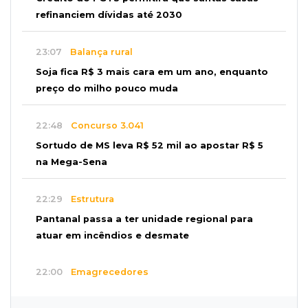
refinanciem dívidas até 2030
23:07
Balança rural
Soja fica R$ 3 mais cara em um ano, enquanto
preço do milho pouco muda
22:48
Concurso 3.041
Sortudo de MS leva R$ 52 mil ao apostar R$ 5
na Mega-Sena
22:29
Estrutura
Pantanal passa a ter unidade regional para
atuar em incêndios e desmate
22:00
Emagrecedores
MS lidera procura digital por canetas