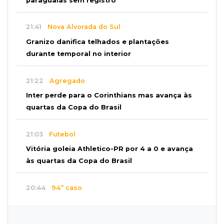
paraguaias sem registro
21:41
Nova Alvorada do Sul
Granizo danifica telhados e plantações
durante temporal no interior
21:22
Agregado
Inter perde para o Corinthians mas avança às
quartas da Copa do Brasil
21:03
Futebol
Vitória goleia Athletico-PR por 4 a 0 e avança
às quartas da Copa do Brasil
20:44
94º caso
Foragido por roubo morre baleado em
confronto com policiais militares