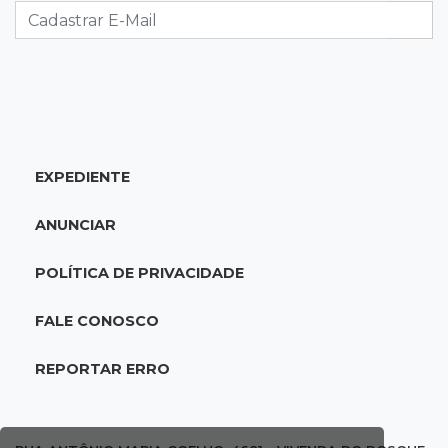
economia de MS, diz Gerson Claro
17:02
Cyber Trap
Empresário preso por fraude bancária usava
Discord para vender cartões clonados
EXPEDIENTE
16:54
Eleições 2026
Continuidade ou alternância: a oposição
ANUNCIAR
desafia projeto que Reinaldo põe à prova
POLÍTICA DE PRIVACIDADE
16:52
Eleições 2026
Reinaldo e a engenharia de um projeto para
FALE CONOSCO
permanecer no poder
REPORTAR ERRO
16:50
Asfalto novinho
Com máquinas nas ruas, Vila Nogueira e
Aimoré esperam fim do poeirão e lamaçal