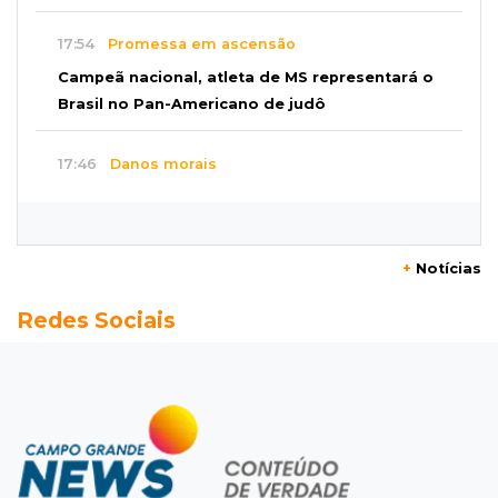
17:54
Promessa em ascensão
Campeã nacional, atleta de MS representará o
Brasil no Pan-Americano de judô
17:46
Danos morais
Grávida acha barata em hambúrguer e
restaurante terá de pagar R$ 6 mil
+
Notícias
17:32
Veja os horários
Redes Sociais
Velório de Luis Pedro Scalise será no Rubens
Gil de Camillo nesta sexta-feira
17:25
Operação Lívia
Nova lei pune deepfakes sexuais com crianças
e amplia investigação na internet