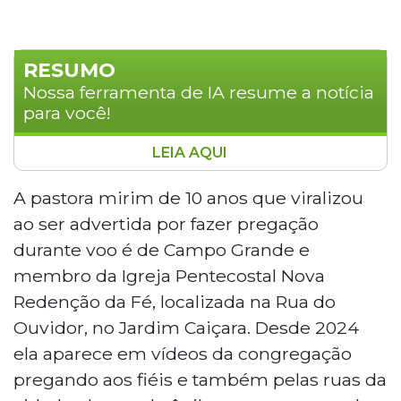
RESUMO
Nossa ferramenta de IA resume a notícia
para você!
LEIA AQUI
Pastora mirim de 10 anos, moradora de
Campo Grande e membro da Igreja Nova
A pastora mirim de 10 anos que viralizou
Redenção da Fé, viralizou após ser
ao ser advertida por fazer pregação
advertida por um comissário de bordo ao
durante voo é de Campo Grande e
pregar durante um voo da Latam com
membro da Igreja Pentecostal Nova
destino a São Paulo. O pai, pastor Mauro
Redenção da Fé, localizada na Rua do
Ortiz, afirma que a filha foi empurrada e
teve o braço apertado pelo comissário. Ele
Ouvidor, no Jardim Caiçara. Desde 2024
pretende contratar um advogado ao
ela aparece em vídeos da congregação
retornar. Com a repercussão, o perfil da
pregando aos fiéis e também pelas ruas da
menina ganhou cerca de 5 mil novos