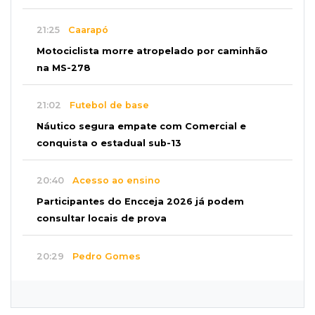
21:25
Caarapó
Motociclista morre atropelado por caminhão
na MS-278
21:02
Futebol de base
Náutico segura empate com Comercial e
conquista o estadual sub-13
20:40
Acesso ao ensino
Participantes do Encceja 2026 já podem
consultar locais de prova
20:29
Pedro Gomes
Jovem morre baleado e suspeita envolve
disputa entre facções rivais