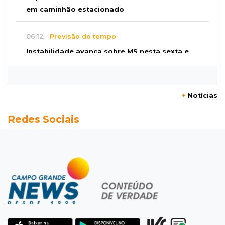
em caminhão estacionado
06:12
Previsão do tempo
Instabilidade avança sobre MS nesta sexta e
nova frente fria chega no domingo
06:02
Editorial
+
Notícias
As tragédias mostram que o maior perigo da
Redes Sociais
internet quase nunca está à vista
06:00
Jogo Aberto
Como milagre, corredor da Santa Casa
aparece vazio
QUINTA, 06 DE AGOSTO
23:45
Flagrante