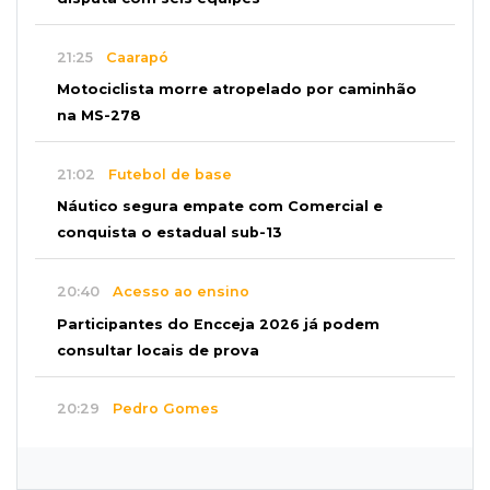
21:25
Caarapó
Motociclista morre atropelado por caminhão
na MS-278
21:02
Futebol de base
Náutico segura empate com Comercial e
conquista o estadual sub-13
20:40
Acesso ao ensino
Participantes do Encceja 2026 já podem
consultar locais de prova
20:29
Pedro Gomes
Jovem morre baleado e suspeita envolve
disputa entre facções rivais