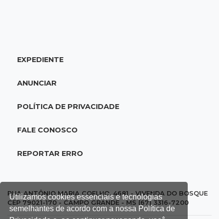
18:46
Futsal de base
Rodada de estreia da Copa Pelezinho soma 35
gols em quatro jogos
EXPEDIENTE
18:28
Concurso 3.042
Mega-Sena sorteia neste domingo prêmio
ANUNCIAR
acumulado em R$ 165 milhões
POLÍTICA DE PRIVACIDADE
18:05
Energia renovável
Produção de biodiesel cresce 32% em MS e
FALE CONOSCO
supera 31 milhões de litros
REPORTAR ERRO
17:44
100º caso
Suspeito de roubo morre ao reagir à
abordagem policial no Noroeste
RUA ANTÔNIO MARIA COELHO, 4681 - VIVENDA DO BOSQUE
Utilizamos cookies essenciais e tecnologias
CEP 79021-170 - CAMPO GRANDE - MS (67) 3316-7200
semelhantes de acordo com a nossa Política de
17:21
Brasileirão feminino