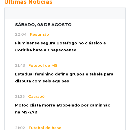
Últimas Notícias
SÁBADO, 08 DE AGOSTO
22:04
Resumão
Fluminense segura Botafogo no clássico e
Coritiba bate a Chapecoense
21:43
Futebol de MS
Estadual feminino define grupos e tabela para
disputa com seis equipes
21:25
Caarapó
Motociclista morre atropelado por caminhão
na MS-278
21:02
Futebol de base