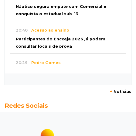
Náutico segura empate com Comercial e
conquista o estadual sub-13
20:40
Acesso ao ensino
Participantes do Encceja 2026 já podem
consultar locais de prova
20:29
Pedro Gomes
Jovem morre baleado e suspeita envolve
disputa entre facções rivais
+
Notícias
20:01
Futebol feminino
Redes Sociais
Pantanal treina em Goiânia antes de jogo que
vale acesso inédito à Série A2
19:44
Campeonato Brasileiro