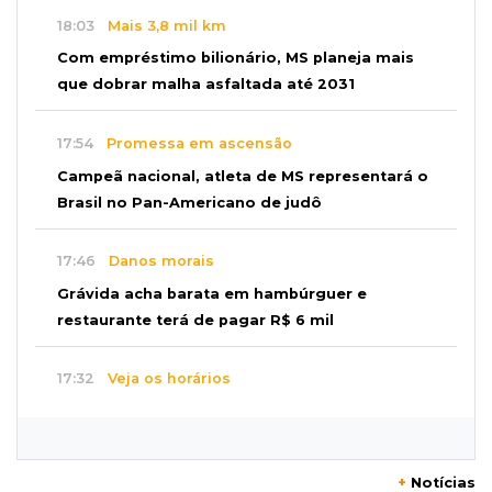
18:03
Mais 3,8 mil km
Com empréstimo bilionário, MS planeja mais
que dobrar malha asfaltada até 2031
17:54
Promessa em ascensão
Campeã nacional, atleta de MS representará o
Brasil no Pan-Americano de judô
17:46
Danos morais
Grávida acha barata em hambúrguer e
restaurante terá de pagar R$ 6 mil
17:32
Veja os horários
Velório de Luis Pedro Scalise será no Rubens
Gil de Camillo nesta sexta-feira
+
Notícias