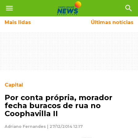
menu
search
Mais
lidas
Últimas notícias
Capital
Por conta própria, morador
fecha buracos de rua no
Coophavilla II
Adriano Fernandes | 27/12/2014 12:17