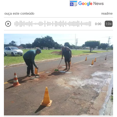
ouça este conteúdo
readme
1.0x
0:00