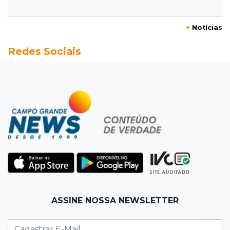
volta a ser alvo por comércio de armas
+
Notícias
17:42
Bonito
Redes Sociais
Justiça manda periciar obra construída perto
da Gruta do Lago Azul
17:42
Fronteira
PRF encontra 420 kg de cocaína em fundo
falso e prende pai e filho
17:31
Ensinar Juntos
A fragilização da verdade na era digital
17:21
Ideb
ASSINE NOSSA NEWSLETTER
Qualidade da educação avança em MS e
Ensino Médio sobe de 4,0 para 4,4