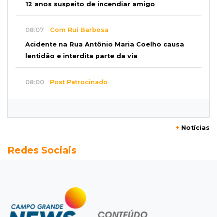
12 anos suspeito de incendiar amigo
08:07
Com Rui Barbosa
Acidente na Rua Antônio Maria Coelho causa
lentidão e interdita parte da via
08:00
Post Patrocinado
Studio Jozi Costa ajuda homens a eliminar
verrugas e pintas
+
Notícias
07:52
A um clique
Redes Sociais
Do 1º prêmio às dívidas, jogadores relatam
como o vício tomou conta da vida
07:46
Fomento
Com só 1,3% do crédito de inovação da Finep,
indústria de MS pede espaço