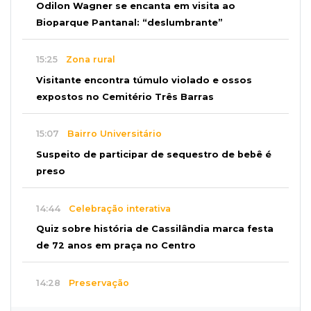
Odilon Wagner se encanta em visita ao
Bioparque Pantanal: “deslumbrante”
15:25
Zona rural
Visitante encontra túmulo violado e ossos
expostos no Cemitério Três Barras
15:07
Bairro Universitário
Suspeito de participar de sequestro de bebê é
preso
14:44
Celebração interativa
Quiz sobre história de Cassilândia marca festa
de 72 anos em praça no Centro
14:28
Preservação
Ladário abre consulta para criação do Parque