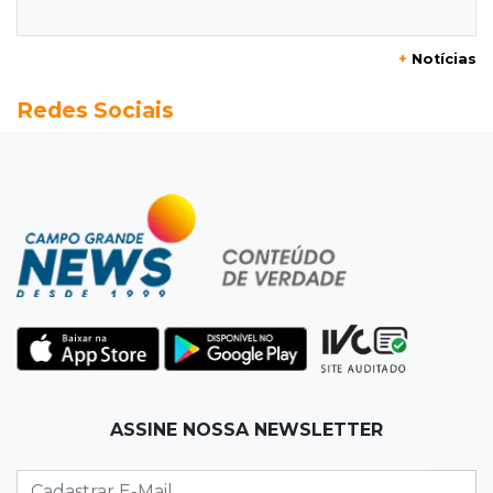
Natural Pérola do Pantanal
+
Notícias
13:52
Corumbá
Redes Sociais
Pantaneiro que salvou fazenda com diques
vira personagem de livro
13:34
Operação Lívia
Discord é investigado por falha na proteção
de menores após morte de adolescente
13:33
Produção artesanal
MS chega a 25 cachaças registradas e amplia
número de produtores em 67%
13:12
Fraude eletrônica
ASSINE NOSSA NEWSLETTER
Idoso tem R$ 39,7 mil retirados da conta em
transferências misteriosas