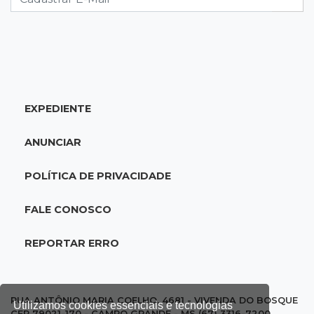
13:00
Artigos
O crescimento descontrolado das big techs
12:55
Ventania
EXPEDIENTE
Árvore cai, bloqueia avenida e deixa comércio
sem energia em Campo Grande
ANUNCIAR
12:34
Fogo e fumaça
POLÍTICA DE PRIVACIDADE
"Foi mal": mulher coloca fogo em terreno e
causa incêndio no Santo Amaro
FALE CONOSCO
12:10
Direito
REPORTAR ERRO
Inteligência Artificial avança na advocacia e
encurta tarefas administrativas
RUA ANTÔNIO MARIA COELHO, 4681 - VIVENDA DO BOSQUE
Utilizamos cookies essenciais e tecnologias
CEP 79021-170 - CAMPO GRANDE - MS (67) 3316-7200