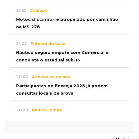
21:25
Caarapó
Motociclista morre atropelado por caminhão
na MS-278
21:02
Futebol de base
Náutico segura empate com Comercial e
conquista o estadual sub-13
20:40
Acesso ao ensino
Participantes do Encceja 2026 já podem
consultar locais de prova
20:29
Pedro Gomes
Jovem morre baleado e suspeita envolve
disputa entre facções rivais