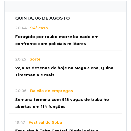
QUINTA, 06 DE AGOSTO
20:44
94º caso
Foragido por roubo morre baleado em
confronto com policiais militares
20:25
Sorte
Veja as dezenas de hoje na Mega-Sena, Quina,
Timemania e mais
20:06
Balcão de empregos
Semana termina com 913 vagas de trabalho
abertas em 114 funções
19:47
Festival do Sobá
Em visita à Feira Central, Riedel volta a