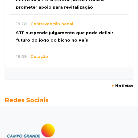
prometer apoio para revitalização
19:28
Contravenção penal
STF suspende julgamento que pode definir
futuro do jogo do bicho no País
19:09
Cotação
Dólar fecha em queda a R$ 5,10 após taxa de
juros cair para 14%
+
Notícias
18:44
Cidades
Redes Sociais
Taxa de homicídios cai na fronteira, assim
como as de estupros e roubos
18:21
Localização
Prefeitura prevê R$ 297 mil para instalar 2,5