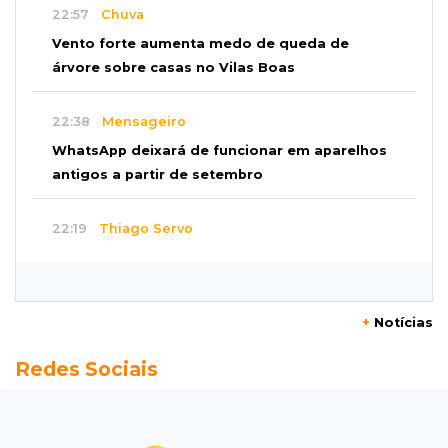
22:57
Chuva
Vento forte aumenta medo de queda de
árvore sobre casas no Vilas Boas
22:38
Mensageiro
WhatsApp deixará de funcionar em aparelhos
antigos a partir de setembro
22:19
Thiago Servo
Sertanejo desiste de ação de R$ 12 milhões
por pagar pensão sem ser pai
+
Notícias
21:50
Balcão de empregos
Redes Sociais
Semana vai começar com 909 novas
oportunidades de trabalho em 114 funções
21:31
Flagrante