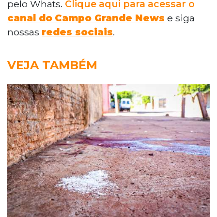
pelo Whats.
Clique aqui para acessar o
canal do
Campo Grande News
e siga
nossas
redes sociais
.
VEJA TAMBÉM