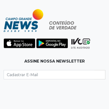
19:50
Jardim Itatiaia
Vigia é amarrado durante roubo de carro e
dois caminhões em pátio
19:35
Bragança Paulista
Corinthians vence Bragantino por 2 a 0 e sobe
para 7º no Brasileirão
19:12
Na Vila Belmiro
ASSINE NOSSA NEWSLETTER
Athletico vence Santos por 2 a 0 e mantém 3º
lugar no Brasileirão
18:51
Oportunidades
UEMS está com seleções para professores
com salários de até R$ 10,2 mil