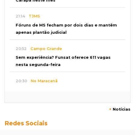
Carapã neste mês
21:14
TJMS
Fóruns de MS fecham por dois dias e mantêm
apenas plantão judicial
20:52
Campo Grande
Sem experiência? Funsat oferece 611 vagas
nesta segunda-feira
20:30
No Maracanã
Flamengo vence Vitória por 2 a 0 e encurta
distância para o líder
+
Notícias
20:13
Empregos
Redes Sociais
Seleções em MS têm salários de até R$ 8,2 mil;
veja oportunidades