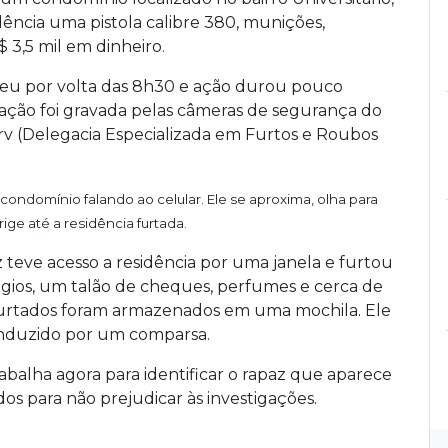
ncia uma pistola calibre 380, munições,
 3,5 mil em dinheiro.
orreu por volta das 8h30 e ação durou pouco
ção foi gravada pelas câmeras de segurança do
rv (Delegacia Especializada em Furtos e Roubos
condomínio falando ao celular. Ele se aproxima, olha para
ige até a residência furtada.
 teve acesso a residência por uma janela e furtou
lógios, um talão de cheques, perfumes e cerca de
s furtados foram armazenados em uma mochila. Ele
onduzido por um comparsa.
trabalha agora para identificar o rapaz que aparece
os para não prejudicar às investigações.