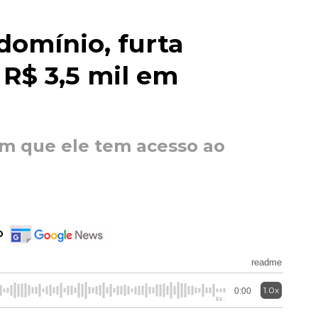
domínio, furta
e R$ 3,5 mil em
m que ele tem acesso ao
o
readme
1.0x
0:00