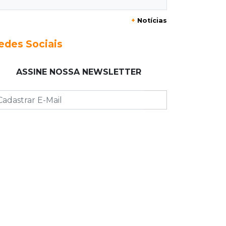
20:29
Pedro Gomes
+
Notícias
Jovem morre baleado e suspeita
envolve disputa entre facções rivais
edes Sociais
20:01
Futebol feminino
ASSINE NOSSA NEWSLETTER
Pantanal treina em Goiânia antes de
jogo que vale acesso inédito à Série
A2
19:44
Campeonato Brasileiro
Remo busca empate com Atlético-MG
e segue na zona de rebaixamento
19:27
Caso Ayla
Defesa diz que preso suspeito de
sequestro só emprestou casa a
conhecido