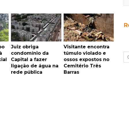
R
bo
Juiz obriga
Visitante encontra
à
condomínio da
túmulo violado e
ial
Capital a fazer
ossos expostos no
ligação de água na
Cemitério Três
rede pública
Barras