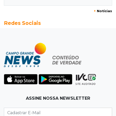
Natural Pérola do Pantanal
+
Notícias
13:52
Corumbá
Redes Sociais
Pantaneiro que salvou fazenda com diques
vira personagem de livro
13:34
Operação Lívia
Discord é investigado por falha na proteção
de menores após morte de adolescente
13:33
Produção artesanal
MS chega a 25 cachaças registradas e amplia
número de produtores em 67%
13:12
Fraude eletrônica
ASSINE NOSSA NEWSLETTER
Idoso tem R$ 39,7 mil retirados da conta em
três transferências misteriosas