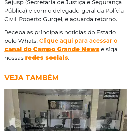
Sejusp (Secretaria de Justiça e Segurança
Pública) e com o delegado-geral da Polícia
Civil, Roberto Gurgel, e aguarda retorno.
Receba as principais notícias do Estado
pelo Whats.
Clique aqui para acessar o
canal do
Campo Grande News
e siga
nossas
redes sociais
.
VEJA TAMBÉM