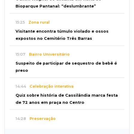
Bioparque Pantanal: “deslumbrante”
15:25
Zona rural
Visitante encontra túmulo violado e ossos
expostos no Cemitério Três Barras
15:07
Bairro Universitário
Suspeito de participar de sequestro de bebê é
preso
14:44
Celebração interativa
Quiz sobre história de Cassilândia marca festa
de 72 anos em praça no Centro
14:28
Preservação
Ladário abre consulta para criação do Parque