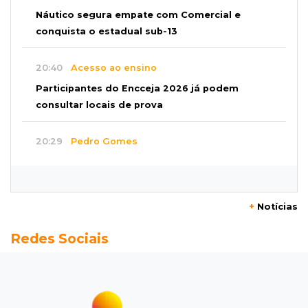
Náutico segura empate com Comercial e
conquista o estadual sub-13
20:40
Acesso ao ensino
Participantes do Encceja 2026 já podem
consultar locais de prova
20:29
Pedro Gomes
Jovem morre baleado e suspeita envolve
disputa entre facções rivais
+
Notícias
20:01
Futebol feminino
Redes Sociais
Pantanal treina em Goiânia antes de jogo que
vale acesso inédito à Série A2
19:44
Campeonato Brasileiro