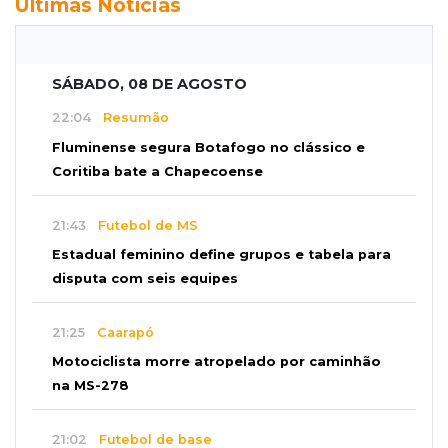
Últimas Notícias
SÁBADO, 08 DE AGOSTO
22:04
Resumão
Fluminense segura Botafogo no clássico e
Coritiba bate a Chapecoense
21:43
Futebol de MS
Estadual feminino define grupos e tabela para
disputa com seis equipes
21:25
Caarapó
Motociclista morre atropelado por caminhão
na MS-278
21:02
Futebol de base