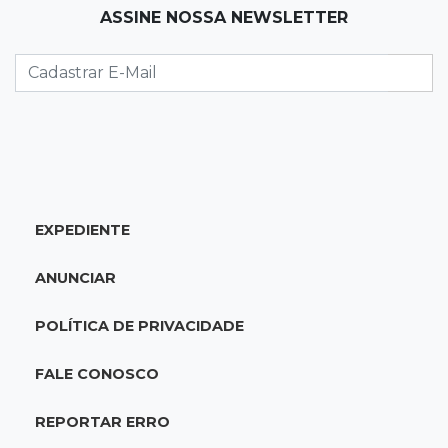
ASSINE NOSSA NEWSLETTER
22:26
Eleições 2026
Eleitorado aprova teste da urna, mas diz que
colinha será "fundamental"
22:05
Sidrolândia
Briga termina com homem de 35 anos
assassinado a facadas
EXPEDIENTE
21:40
Ideb
ANUNCIAR
Escolas municipais lideram notas do Ensino
Fundamental em Campo Grande
POLÍTICA DE PRIVACIDADE
21:28
Futebol
FALE CONOSCO
Grêmio e Cruzeiro vencem em casa e avançam
às quartas da Copa do Brasil
REPORTAR ERRO