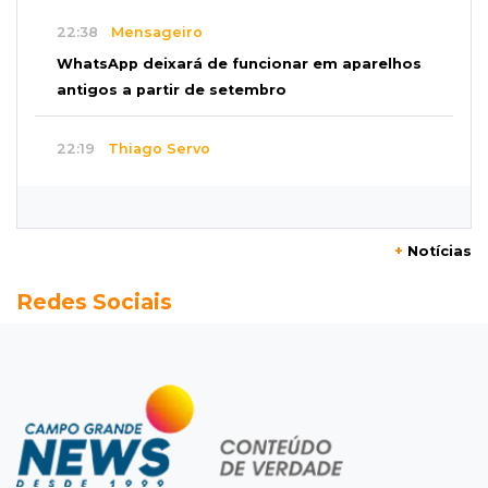
22:38
Mensageiro
WhatsApp deixará de funcionar em aparelhos
antigos a partir de setembro
22:19
Thiago Servo
Sertanejo desiste de ação de R$ 12 milhões
por pagar pensão sem ser pai
+
Notícias
21:50
Balcão de empregos
Redes Sociais
Semana vai começar com 909 novas
oportunidades de trabalho em 114 funções
21:31
Flagrante
Motorista atinge carro parado, perde
retrovisor e foge no Jardim Antártica