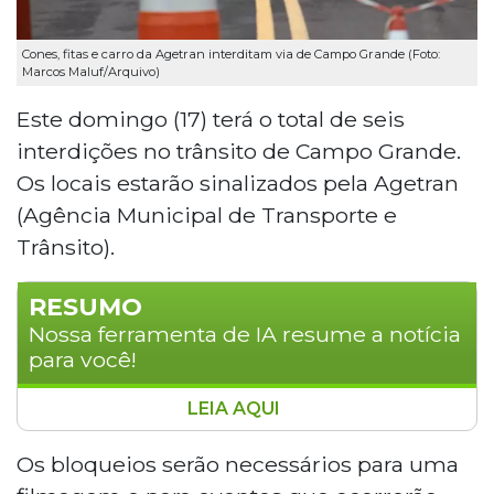
Cones, fitas e carro da Agetran interditam via de Campo Grande (Foto:
Marcos Maluf/Arquivo)
Este domingo (17) terá o total de seis
interdições no trânsito de Campo Grande.
Os locais estarão sinalizados pela Agetran
(Agência Municipal de Transporte e
Trânsito).
RESUMO
Nossa ferramenta de IA resume a notícia
para você!
LEIA AQUI
Campo Grande terá seis interdições no trânsito
neste domingo (17), sinalizadas pela Agetran.
Os bloqueios serão necessários para uma
Os bloqueios ocorrem para eventos e