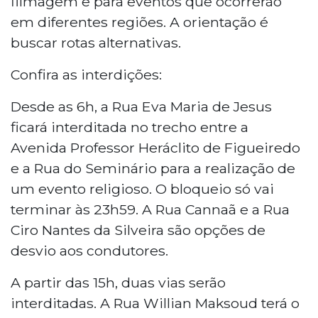
filmagem e para eventos que ocorrerão
filmagens em diferentes regiões. A Rua Eva
em diferentes regiões. A orientação é
Maria de Jesus fica fechada das 6h às 23h59,
buscar rotas alternativas.
enquanto as ruas Willian Maksoud e Vila Lobos
são interditadas a partir das 15h. O cruzamento
Confira as interdições:
da Rua Estevão Alves Ribeiro recebe o evento
Flashback nos Bairros das 16h às 22h. A Avenida
Desde as 6h, a Rua Eva Maria de Jesus
Afonso Pena terá bloqueio intermitente das
ficará interditada no trecho entre a
17h às 21h.
Avenida Professor Heráclito de Figueiredo
e a Rua do Seminário para a realização de
um evento religioso. O bloqueio só vai
terminar às 23h59. A Rua Cannaã e a Rua
Ciro Nantes da Silveira são opções de
desvio aos condutores.
A partir das 15h, duas vias serão
interditadas. A Rua Willian Maksoud terá o