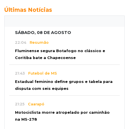
Últimas Notícias
SÁBADO, 08 DE AGOSTO
22:04
Resumão
Fluminense segura Botafogo no clássico e
Coritiba bate a Chapecoense
21:43
Futebol de MS
Estadual feminino define grupos e tabela para
disputa com seis equipes
21:25
Caarapó
Motociclista morre atropelado por caminhão
na MS-278