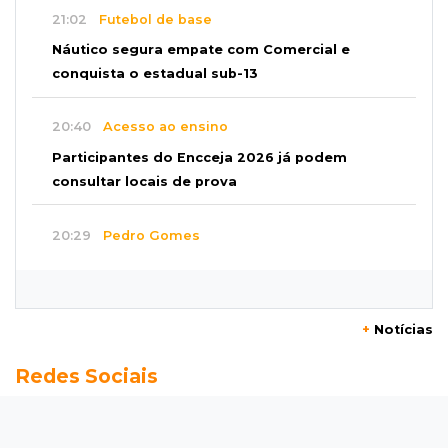
21:02
Futebol de base
Náutico segura empate com Comercial e
conquista o estadual sub-13
20:40
Acesso ao ensino
Participantes do Encceja 2026 já podem
consultar locais de prova
20:29
Pedro Gomes
Jovem morre baleado e suspeita envolve
disputa entre facções rivais
+
Notícias
20:01
Futebol feminino
Redes Sociais
Pantanal treina em Goiânia antes de jogo que
vale acesso inédito à Série A2