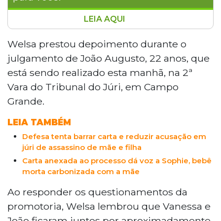
LEIA AQUI
A empresária Welsa Kenya, irmã de
Vanessa Eugênia Medeiros, prestou
Welsa prestou depoimento durante o
depoimento no julgamento de João
julgamento de João Augusto, 22 anos, que
Augusto Borges, acusado de matar
está sendo realizado esta manhã, na 2ª
Vanessa e a filha Sophie em 26 de maio
Vara do Tribunal do Júri, em Campo
de 2025, em Campo Grande. Welsa
Grande.
relatou que a relação parecia normal e
que a irmã dizia ter encontrado o amor
LEIA TAMBÉM
da vida dela. O réu é acusado de matar
as vítimas no horário do almoço e
Defesa tenta barrar carta e reduzir acusação em
júri de assassino de mãe e filha
abandonar os corpos em uma área de
mata, onde foram encontrados
Carta anexada ao processo dá voz a Sophie, bebê
morta carbonizada com a mãe
incendiados.
Ao responder os questionamentos da
promotoria, Welsa lembrou que Vanessa e
João ficaram juntos por aproximadamente